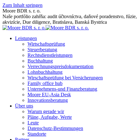
Zum Inhalt springen
Moore BDR s. r. o.
Naše portfólio zahŕňa: audit účtovníctva, daňové poradenstvo, fúzie,
akvizície, Due diligence, Bratislava, Banská Bystrica
Leistungen
Wirtschaftsprüfung
Steuerberatung
Rechtsdienstleistungen
Buchhaltung
Verrechnungspreisdokumentation
Lohnbuchhaltung
Wirschaftsprüfung bei Versicherungen
Family office hub
Unternehmens-und Finanzberatung
Moore EU-Asia Desk
Innovationsberatung
Über uns
Warum gerade wir
Pläne, Aufgabe, Werte
Leute
Datenschutz-Bestimmungen
Standorte
Partner