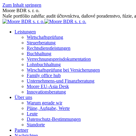
Zum Inhalt springen
Moore BDR s. r. o.
Naše portfólio zahŕňa: audit účtovníctva, daňové poradenstvo, fúzie, 
Leistungen
Wirtschaftsprüfung
Steuerberatung
Rechtsdienstleistungen
Buchhaltung
Verrechnungspreisdokumentation
Lohnbuchhaltung
Wirschaftsprüfung bei Versicherungen
Family office hub
Unternehmens-und Finanzberatung
Moore EU-Asia Desk
Innovationsberatung
Über uns
Warum gerade wir
Pläne, Aufgabe, Werte
Leute
Datenschutz-Bestimmungen
Standorte
Partner
Nachrichten