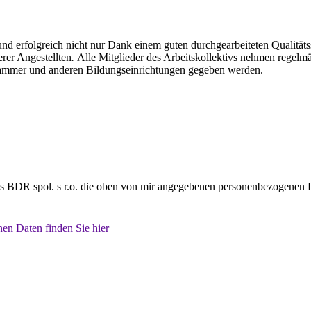
 und erfolgreich nicht nur Dank einem guten durchgearbeiteten Qualität
erer Angestellten
.
Alle Mitglieder des Arbeitskollektivs nehmen regelm
kammer und anderen Bildungseinrichtungen gegeben werden.
ss BDR spol. s r.o. die oben von mir angegebenen personenbezogenen D
en Daten finden Sie hier