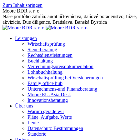
Zum Inhalt springen
Moore BDR s. r. o.
Naše portfólio zahŕňa: audit účtovníctva, daňové poradenstvo, fúzie,
akvizície, Due diligence, Bratislava, Banská Bystrica
Leistungen
Wirtschaftsprüfung
Steuerberatung
Rechtsdienstleistungen
Buchhaltung
Verrechnungspreisdokumentation
Lohnbuchhaltung
Wirschaftsprüfung bei Versicherungen
Family office hub
Unternehmens-und Finanzberatung
Moore EU-Asia Desk
Innovationsberatung
Über uns
Warum gerade wir
Pläne, Aufgabe, Werte
Leute
Datenschutz-Bestimmungen
Standorte
Partner