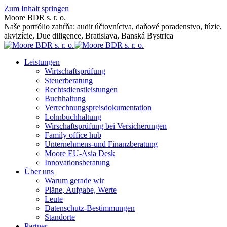
Zum Inhalt springen
Moore BDR s. r. o.
Naše portfólio zahŕňa: audit účtovníctva, daňové poradenstvo, fúzie,
akvizície, Due diligence, Bratislava, Banská Bystrica
Leistungen
Wirtschaftsprüfung
Steuerberatung
Rechtsdienstleistungen
Buchhaltung
Verrechnungspreisdokumentation
Lohnbuchhaltung
Wirschaftsprüfung bei Versicherungen
Family office hub
Unternehmens-und Finanzberatung
Moore EU-Asia Desk
Innovationsberatung
Über uns
Warum gerade wir
Pläne, Aufgabe, Werte
Leute
Datenschutz-Bestimmungen
Standorte
Partner