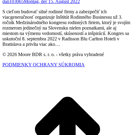
dan103065
Montag, der 15. August 2022
S cieľom budovať silné rodinné firmy a zabezpečiť ich
viacgeneračnosť organizuje Inštitút Rodinného Businessu už 3.
ročník Medzinárodného kongresu rodinných firiem, ktorý je svojím
rozmerom jedinečný na Slovensku nielen poznatkami, ale aj
miestom na výmenu vedomostí, skúseností a inšpirácií. Kongres sa
uskutoční 8. septembra 2022 v Radisson Blu Carlton Hoteli v
Bratislava a privíta viac ako…
© 2026 Moore BDR s. r. o. - všetky práva vyhradené
PODMIENKY OCHRANY SÚKROMIA