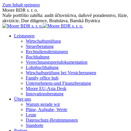
Zum Inhalt springen
Moore BDR s. r. o.
Naše portfólio zahŕňa: audit účtovníctva, daňové poradenstvo, fúzie,
akvizície, Due diligence, Bratislava, Banská Bystrica
Leistungen
Wirtschaftsprüfung
Steuerberatung
Rechtsdienstleistungen
Buchhaltung
Verrechnungspreisdokumentation
Lohnbuchhaltung
Wirschaftsprüfung bei Versicherungen
Family office hub
Unternehmens-und Finanzberatung
Moore EU-Asia Desk
Innovationsberatung
Über uns
Warum gerade wir
Pläne, Aufgabe, Werte
Leute
Datenschutz-Bestimmungen
Standorte
Partner