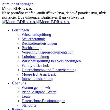
Zum Inhalt springen
Moore BDR s. r. o.
Naše portfólio zahŕňa: audit účtovníctva, daňové poradenstvo, fúzie,
akvizície, Due diligence, Bratislava, Banská Bystrica
Leistungen
Wirtschaftsprüfung
Steuerberatung
Rechtsdienstleistungen
Buchhaltung
Verrechnungspreisdokumentation
Lohnbuchhaltung
Wirschaftsprüfung bei Versicherungen
Family office hub
Unternehmens-und Finanzberatung
Moore EU-Asia Desk
Innovationsberatung
Über uns
Warum gerade wir
Pläne, Aufgabe, Werte
Leute
Datenschutz-Bestimmungen
Standorte
Partner