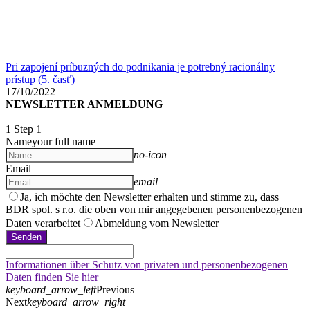
Pri zapojení príbuzných do podnikania je potrebný racionálny
prístup (5. časť)
17/10/2022
NEWSLETTER ANMELDUNG
1
Step 1
Name
your full name
no-icon
Email
email
Ja, ich möchte den Newsletter erhalten und stimme zu, dass
BDR spol. s r.o. die oben von mir angegebenen personenbezogenen
Daten verarbeitet
Abmeldung vom Newsletter
Senden
Informationen über Schutz von privaten und personenbezogenen
Daten finden Sie hier
keyboard_arrow_left
Previous
Next
keyboard_arrow_right