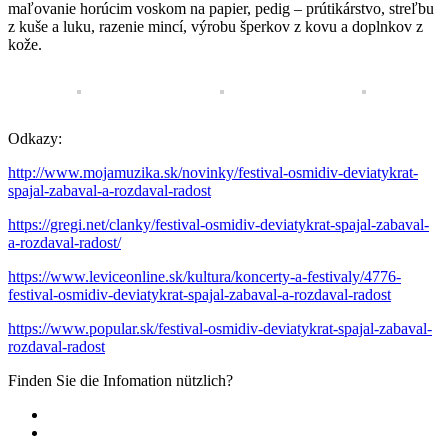
maľovanie horúcim voskom na papier, pedig – prútikárstvo, streľbu
z kuše a luku, razenie mincí, výrobu šperkov z kovu a doplnkov z
kože.
Odkazy:
http://www.mojamuzika.sk/novinky/festival-osmidiv-deviatykrat-
spajal-zabaval-a-rozdaval-radost
https://gregi.net/clanky/festival-osmidiv-deviatykrat-spajal-zabaval-
a-rozdaval-radost/
https://www.leviceonline.sk/kultura/koncerty-a-festivaly/4776-
festival-osmidiv-deviatykrat-spajal-zabaval-a-rozdaval-radost
https://www.popular.sk/festival-osmidiv-deviatykrat-spajal-zabaval-
rozdaval-radost
Finden Sie die Infomation nützlich?