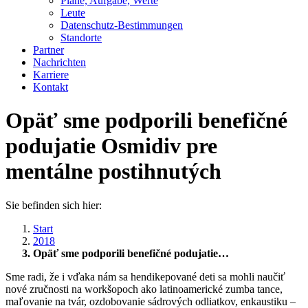
Pläne, Aufgabe, Werte
Leute
Datenschutz-Bestimmungen
Standorte
Partner
Nachrichten
Karriere
Kontakt
Opäť sme podporili benefičné
podujatie Osmidiv pre
mentálne postihnutých
Sie befinden sich hier:
Start
2018
Opäť sme podporili benefičné podujatie…
Sme radi, že i vďaka nám sa hendikepované deti sa mohli naučiť
nové zručnosti na workšopoch ako latinoamerické zumba tance,
maľovanie na tvár, ozdobovanie sádrových odliatkov, enkaustiku –