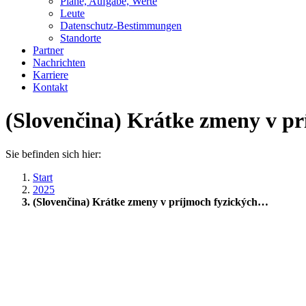
Pläne, Aufgabe, Werte
Leute
Datenschutz-Bestimmungen
Standorte
Partner
Nachrichten
Karriere
Kontakt
(Slovenčina) Krátke zmeny v pr
Sie befinden sich hier:
Start
2025
(Slovenčina) Krátke zmeny v príjmoch fyzických…