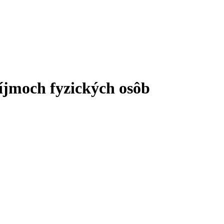
íjmoch fyzických osôb