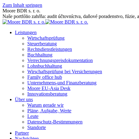
Zum Inhalt springen
Moore BDR s. r. o.
Naše portfólio zahŕňa: audit účtovníctva, daňové poradenstvo, fúzie, 
Leistungen
Wirtschaftsprüfung
Steuerberatung
Rechtsdienstleistungen
Buchhaltung
Verrechnungspreisdokumentation
Lohnbuchhaltung
Wirschaftsprüfung bei Versicherungen
Family office hub
Unternehmens-und Finanzberatung
Moore EU-Asia Desk
Innovationsberatung
Über uns
Warum gerade wir
Pläne, Aufgabe, Werte
Leute
Datenschutz-Bestimmungen
Standorte
Partner
Nachrichten