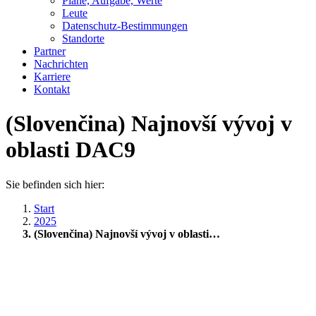
Pläne, Aufgabe, Werte
Leute
Datenschutz-Bestimmungen
Standorte
Partner
Nachrichten
Karriere
Kontakt
(Slovenčina) Najnovší vývoj v
oblasti DAC9
Sie befinden sich hier:
Start
2025
(Slovenčina) Najnovší vývoj v oblasti…