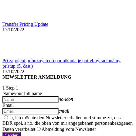
Transfer Pricing Update
17/10/2022
Pri zapojení príbuzných do podnikania je potrebný racionálny
prístup (5. časť)
17/10/2022
NEWSLETTER ANMELDUNG
1
Step 1
Name
your full name
no-icon
Email
email
Ja, ich möchte den Newsletter erhalten und stimme zu, dass
BDR spol. s r.o. die oben von mir angegebenen personenbezogenen
Daten verarbeitet
Abmeldung vom Newsletter
Senden