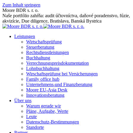
Zum Inhalt springen
Moore BDR s. r. o.
Naše portfólio zahŕňa: audit účtovníctva, daňové poradenstvo, fúzie,
akvizície, Due diligence, Bratislava, Banská Bystrica
Leistungen
Wirtschaftsprüfung
Steuerberatung
Rechtsdienstleistungen
Buchhaltung
Verrechnungspreisdokumentation
Lohnbuchhaltung
Wirschaftsprüfung bei Versicherungen
Family office hub
Unternehmens-und Finanzberatung
Moore EU-Asia Desk
Innovationsberatung
Über uns
Warum gerade wir
Pläne, Aufgabe, Werte
Leute
Datenschutz-Bestimmungen
Standorte
Partner