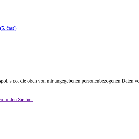
(5. časť)
spol. s r.o. die oben von mir angegebenen personenbezogenen Daten ver
 finden Sie hier