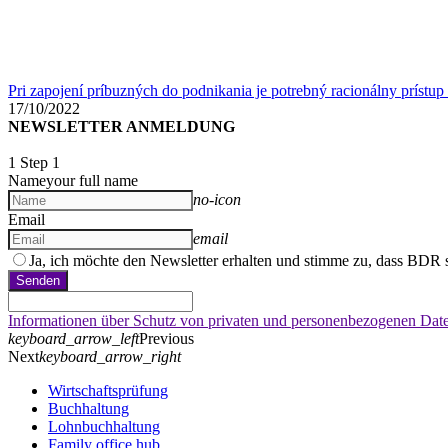
Pri zapojení príbuzných do podnikania je potrebný racionálny prístup 
17/10/2022
NEWSLETTER ANMELDUNG
1
Step 1
Name
your full name
no-icon
Email
email
Ja, ich möchte den Newsletter erhalten und stimme zu, dass BDR 
Senden
Informationen über Schutz von privaten und personenbezogenen Daten
keyboard_arrow_left
Previous
Next
keyboard_arrow_right
Wirtschaftsprüfung
Buchhaltung
Lohnbuchhaltung
Family office hub