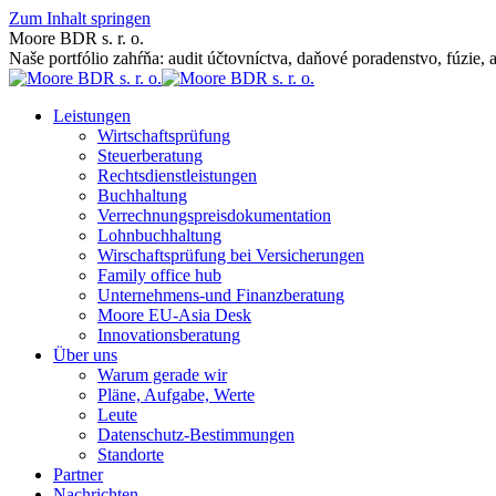
Zum Inhalt springen
Moore BDR s. r. o.
Naše portfólio zahŕňa: audit účtovníctva, daňové poradenstvo, fúzie, 
Leistungen
Wirtschaftsprüfung
Steuerberatung
Rechtsdienstleistungen
Buchhaltung
Verrechnungspreisdokumentation
Lohnbuchhaltung
Wirschaftsprüfung bei Versicherungen
Family office hub
Unternehmens-und Finanzberatung
Moore EU-Asia Desk
Innovationsberatung
Über uns
Warum gerade wir
Pläne, Aufgabe, Werte
Leute
Datenschutz-Bestimmungen
Standorte
Partner
Nachrichten