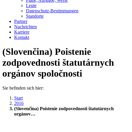
Pläne, Aufgabe, Werte
Leute
Datenschutz-Bestimmungen
Standorte
Partner
Nachrichten
Karriere
Kontakt
(Slovenčina) Poistenie
zodpovednosti štatutárnych
orgánov spoločnosti
Sie befinden sich hier:
Start
2016
(Slovenčina) Poistenie zodpovednosti štatutárnych
orgánov…