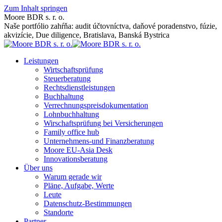
Zum Inhalt springen
Moore BDR s. r. o.
Naše portfólio zahŕňa: audit účtovníctva, daňové poradenstvo, fúzie,
akvizície, Due diligence, Bratislava, Banská Bystrica
Leistungen
Wirtschaftsprüfung
Steuerberatung
Rechtsdienstleistungen
Buchhaltung
Verrechnungspreisdokumentation
Lohnbuchhaltung
Wirschaftsprüfung bei Versicherungen
Family office hub
Unternehmens-und Finanzberatung
Moore EU-Asia Desk
Innovationsberatung
Über uns
Warum gerade wir
Pläne, Aufgabe, Werte
Leute
Datenschutz-Bestimmungen
Standorte
Partner