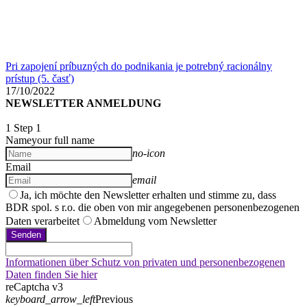
Pri zapojení príbuzných do podnikania je potrebný racionálny
prístup (5. časť)
17/10/2022
NEWSLETTER ANMELDUNG
1
Step 1
Name
your full name
no-icon
Email
email
Ja, ich möchte den Newsletter erhalten und stimme zu, dass
BDR spol. s r.o. die oben von mir angegebenen personenbezogenen
Daten verarbeitet
Abmeldung vom Newsletter
Senden
Informationen über Schutz von privaten und personenbezogenen
Daten finden Sie hier
reCaptcha v3
keyboard_arrow_left
Previous