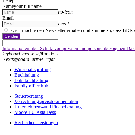
1
Step 1
Name
your full name
no-icon
Email
email
Ja, ich möchte den Newsletter erhalten und stimme zu, dass BDR 
Senden
Informationen über Schutz von privaten und personenbezogenen Daten
keyboard_arrow_left
Previous
Next
keyboard_arrow_right
Wirtschaftsprüfung
Buchhaltung
Lohnbuchhaltung
Family office hub
Steuerberatung
Verrechnungspreisdokumentation
Unternehmens-und Finanzberatung
Moore EU-Asia Desk
Rechtsdienstleistungen