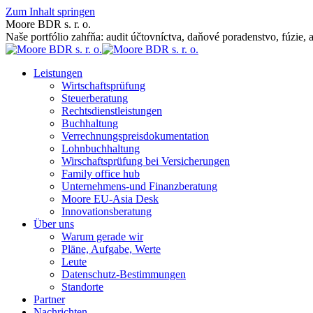
Zum Inhalt springen
Moore BDR s. r. o.
Naše portfólio zahŕňa: audit účtovníctva, daňové poradenstvo, fúzie, 
Leistungen
Wirtschaftsprüfung
Steuerberatung
Rechtsdienstleistungen
Buchhaltung
Verrechnungspreisdokumentation
Lohnbuchhaltung
Wirschaftsprüfung bei Versicherungen
Family office hub
Unternehmens-und Finanzberatung
Moore EU-Asia Desk
Innovationsberatung
Über uns
Warum gerade wir
Pläne, Aufgabe, Werte
Leute
Datenschutz-Bestimmungen
Standorte
Partner
Nachrichten