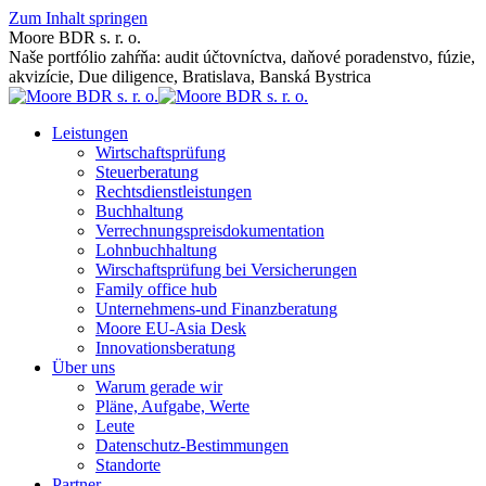
Zum Inhalt springen
Moore BDR s. r. o.
Naše portfólio zahŕňa: audit účtovníctva, daňové poradenstvo, fúzie,
akvizície, Due diligence, Bratislava, Banská Bystrica
Leistungen
Wirtschaftsprüfung
Steuerberatung
Rechtsdienstleistungen
Buchhaltung
Verrechnungspreisdokumentation
Lohnbuchhaltung
Wirschaftsprüfung bei Versicherungen
Family office hub
Unternehmens-und Finanzberatung
Moore EU-Asia Desk
Innovationsberatung
Über uns
Warum gerade wir
Pläne, Aufgabe, Werte
Leute
Datenschutz-Bestimmungen
Standorte
Partner