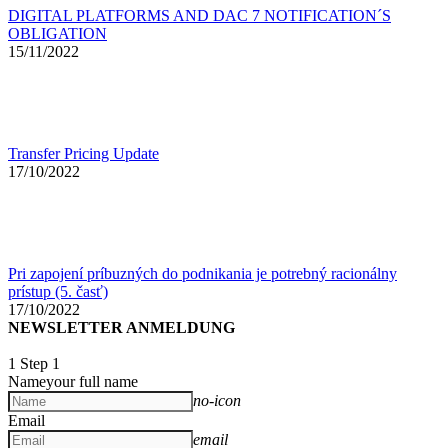
DIGITAL PLATFORMS AND DAC 7 NOTIFICATION´S
OBLIGATION
15/11/2022
Transfer Pricing Update
17/10/2022
Pri zapojení príbuzných do podnikania je potrebný racionálny
prístup (5. časť)
17/10/2022
NEWSLETTER ANMELDUNG
1
Step 1
Name
your full name
no-icon
Email
email