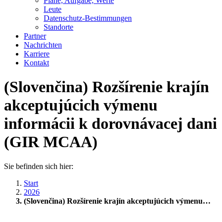
Pläne, Aufgabe, Werte
Leute
Datenschutz-Bestimmungen
Standorte
Partner
Nachrichten
Karriere
Kontakt
(Slovenčina) Rozšírenie krajín
akceptujúcich výmenu
informácii k dorovnávacej dani
(GIR MCAA)
Sie befinden sich hier:
Start
2026
(Slovenčina) Rozšírenie krajín akceptujúcich výmenu…