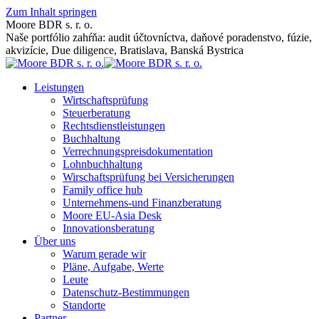
Zum Inhalt springen
Moore BDR s. r. o.
Naše portfólio zahŕňa: audit účtovníctva, daňové poradenstvo, fúzie,
akvizície, Due diligence, Bratislava, Banská Bystrica
Leistungen
Wirtschaftsprüfung
Steuerberatung
Rechtsdienstleistungen
Buchhaltung
Verrechnungspreisdokumentation
Lohnbuchhaltung
Wirschaftsprüfung bei Versicherungen
Family office hub
Unternehmens-und Finanzberatung
Moore EU-Asia Desk
Innovationsberatung
Über uns
Warum gerade wir
Pläne, Aufgabe, Werte
Leute
Datenschutz-Bestimmungen
Standorte
Partner