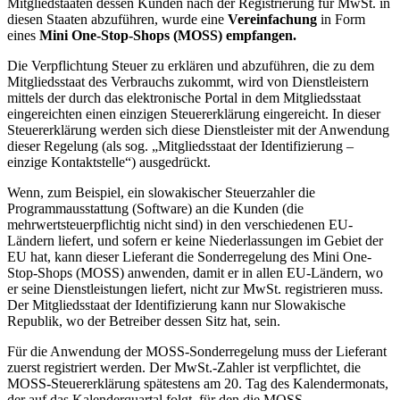
Mitgliedstaaten dessen Kunden nach der Registrierung für MwSt. in
diesen Staaten abzuführen, wurde eine
Vereinfachung
in Form
eines
Mini One-Stop-Shops (MOSS) empfangen.
Die Verpflichtung Steuer zu erklären und abzuführen, die zu dem
Mitgliedsstaat des Verbrauchs zukommt, wird von Dienstleistern
mittels der durch das elektronische Portal in dem Mitgliedsstaat
eingereichten einen einzigen Steuererklärung eingereicht. In dieser
Steuererklärung werden sich diese Dienstleister mit der Anwendung
dieser Regelung (als sog. „Mitgliedsstaat der Identifizierung –
einzige Kontaktstelle“) ausgedrückt.
Wenn, zum Beispiel, ein slowakischer Steuerzahler die
Programmausstattung (Software) an die Kunden (die
mehrwertsteuerpflichtig nicht sind) in den verschiedenen EU-
Ländern liefert, und sofern er keine Niederlassungen im Gebiet der
EU hat, kann dieser Lieferant die Sonderregelung des Mini One-
Stop-Shops (MOSS) anwenden, damit er in allen EU-Ländern, wo
er seine Dienstleistungen liefert, nicht zur MwSt. registrieren muss.
Der Mitgliedsstaat der Identifizierung kann nur Slowakische
Republik, wo der Betreiber dessen Sitz hat, sein.
Für die Anwendung der MOSS-Sonderregelung muss der Lieferant
zuerst registriert werden. Der MwSt.-Zahler ist verpflichtet, die
MOSS-Steuererklärung spätestens am 20. Tag des Kalendermonats,
der auf das Kalenderquartal folgt, für den die MOSS-