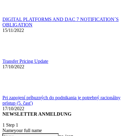
DIGITAL PLATFORMS AND DAC 7 NOTIFICATION´S
OBLIGATION
15/11/2022
Transfer Pricing Update
17/10/2022
Pri zapojení príbuzných do podnikania je potrebný racionálny
prístup (5. časť)
17/10/2022
NEWSLETTER ANMELDUNG
1
Step 1
Name
your full name