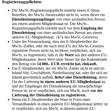
Registrierungspflichten
:
Die MwSt.-Registrierungspflicht entsteht einem E-Shop-
Betreiber, der MwSt.-Steuerzahler nicht ist, wenn dieser ein
Dienstleistungsempfänger
von einer ausländischen Person
aus einem anderen Mitgliedsstaat ist. Die MwSt.-
Registrierungspflicht entsteht noch vor dem
Empfang der
Dienstleistung
von einer ausländischen Person aus einem
anderen EU-Mitgliedsstaat. (§7a des MwSt.-Gesetzes).
Unter der Voraussetzung, dass der E-Shopbetreiber der
MwSt.-Zahler, oder die nach dem §7a des MwSt.-Gesetzes
registrierte Person nicht ist, ist dieser verpflichtet, sich zur
MwSt. zu registrieren, falls er die
Ware
aus den anderen EU-
Mitgliedstaaten, deren Wert ohne Steuer für das Kalenderjahr
den Betrag von
14 000,- EUR erreicht hat, einkauft.
Ein E-Shopbetreiber, der ein MwSt.-Zahler nicht ist und im
Inland Sitz, Geschäftsort, Niederlassung hat, oder der sich im
Inland gewöhnlich aufhält,
liefert eine Dienstleistung
, deren
Ort der Lieferung
in einem anderen EU-Mitgliedsstaat
ist,
und der Empfänger der Dienstleistung die steuerpflichtige
Person ist, ist er verpflichtet, sich zur MwSt. noch
vor der
Lieferung der Dienstleistung zu registrieren.
Wenn ein E-Shopbetreiber die Ware in Form eines
Versandhandels in einen anderen EU-Mitgliedsstaat liefert, ist
er verpflichtet, sich zur MwSt. in diesem anderen EU-