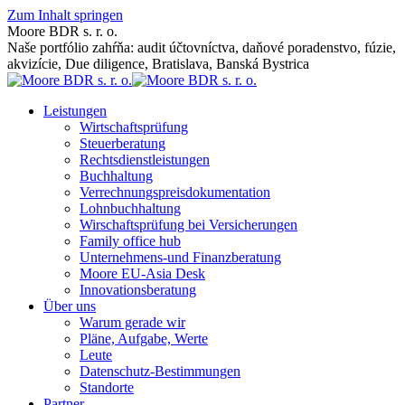
Zum Inhalt springen
Moore BDR s. r. o.
Naše portfólio zahŕňa: audit účtovníctva, daňové poradenstvo, fúzie,
akvizície, Due diligence, Bratislava, Banská Bystrica
Leistungen
Wirtschaftsprüfung
Steuerberatung
Rechtsdienstleistungen
Buchhaltung
Verrechnungspreisdokumentation
Lohnbuchhaltung
Wirschaftsprüfung bei Versicherungen
Family office hub
Unternehmens-und Finanzberatung
Moore EU-Asia Desk
Innovationsberatung
Über uns
Warum gerade wir
Pläne, Aufgabe, Werte
Leute
Datenschutz-Bestimmungen
Standorte
Partner