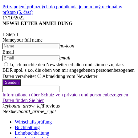
Pri zapojení príbuzných do podnikania je potrebný racionálny
prístup (5. časť)
17/10/2022
NEWSLETTER ANMELDUNG
1
Step 1
Name
your full name
no-icon
Email
email
Ja, ich möchte den Newsletter erhalten und stimme zu, dass
BDR spol. s r.o. die oben von mir angegebenen personenbezogenen
Daten verarbeitet
Abmeldung vom Newsletter
Senden
Informationen über Schutz von privaten und personenbezogenen
Daten finden Sie hier
keyboard_arrow_left
Previous
Next
keyboard_arrow_right
Wirtschaftsprüfung
Buchhaltung
Lohnbuchhaltung