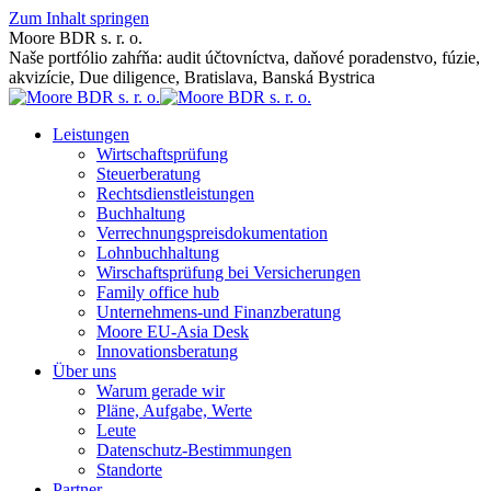
Zum Inhalt springen
Moore BDR s. r. o.
Naše portfólio zahŕňa: audit účtovníctva, daňové poradenstvo, fúzie,
akvizície, Due diligence, Bratislava, Banská Bystrica
Leistungen
Wirtschaftsprüfung
Steuerberatung
Rechtsdienstleistungen
Buchhaltung
Verrechnungspreisdokumentation
Lohnbuchhaltung
Wirschaftsprüfung bei Versicherungen
Family office hub
Unternehmens-und Finanzberatung
Moore EU-Asia Desk
Innovationsberatung
Über uns
Warum gerade wir
Pläne, Aufgabe, Werte
Leute
Datenschutz-Bestimmungen
Standorte
Partner