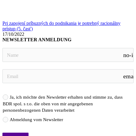
Pri zapojení príbuzných do podnikania je potrebný racionálny
prístup (5. časť)
17/10/2022
NEWSLETTER ANMELDUNG
no-i
emai
Ja, ich möchte den Newsletter erhalten und stimme zu, dass
BDR spol. s r.o. die oben von mir angegebenen
personenbezogenen Daten verarbeitet
Abmeldung vom Newsletter