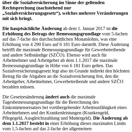
über die Sozialversicherung im Sinne der geltenden
Rechtsprechung (nachstehend nur
„Sozialversicherungsgesetz“), welches mehrere Veränderungen
mit sich bringt.
Die hauptsächliche Änderung
ab dem 1. Januar 2017 ist
die
Erhöhung des Betrags der Bemessungsgrundlage
vom 5-fachen
auf das 7-fache des durchschnittlichen Monatslohns, was eine
Erhöhung von 4 290 Euro auf 6 181 Euro darstellt. Diese Änderung
betrifft die maximale Bemessungsgrundlage für Gewerbetreibende
und andere Selbständige (SZČO). Ebenso wird auch für
Arbeitnehmer und Arbeitgeber ab dem 1.1.2017 die maximale
Bemessungsgrundlage in Höhe von 6 181 Euro gelten. Das
Sozialversicherungsgesetz legt also im Grunde indirekt den höchsten
Betrag für die Abgaben an die Sozialversicherung fest, den die
Arbeitgeber, Arbeitnehmer, Gewerbetreibende und andere SZČO
bezahlen müssen.
Die Gesetzesänderung
ändert auch
die maximale
Tagesbemessungsgrundlage für die Berechnung des
Einkommensersatzes bei vorübergehender Arbeitsunfähigkeit eines
Arbeitnehmers und der Krankenleistungen (Krankengeld,
Pflegegeld, Ausgleichszahlung und Muttergeld).
Die Änderung ab
dem 1.1.2017 besteht in
einer Erhöhung dieses maximalen Limits
vom 1,5-fachen auf das 2-fache der allgemeinen