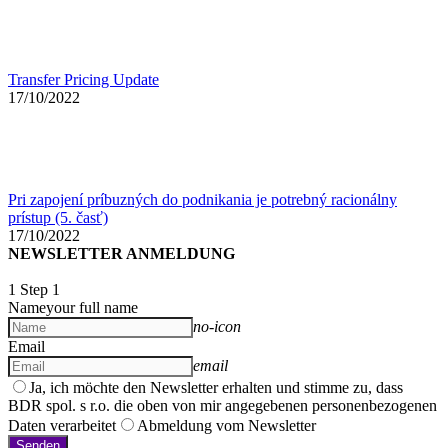
Transfer Pricing Update
17/10/2022
Pri zapojení príbuzných do podnikania je potrebný racionálny
prístup (5. časť)
17/10/2022
NEWSLETTER ANMELDUNG
1
Step 1
Name
your full name
no-icon
Email
email
Ja, ich möchte den Newsletter erhalten und stimme zu, dass
BDR spol. s r.o. die oben von mir angegebenen personenbezogenen
Daten verarbeitet
Abmeldung vom Newsletter
Senden