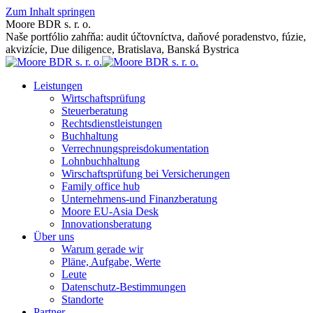
Zum Inhalt springen
Moore BDR s. r. o.
Naše portfólio zahŕňa: audit účtovníctva, daňové poradenstvo, fúzie,
akvizície, Due diligence, Bratislava, Banská Bystrica
Leistungen
Wirtschaftsprüfung
Steuerberatung
Rechtsdienstleistungen
Buchhaltung
Verrechnungspreisdokumentation
Lohnbuchhaltung
Wirschaftsprüfung bei Versicherungen
Family office hub
Unternehmens-und Finanzberatung
Moore EU-Asia Desk
Innovationsberatung
Über uns
Warum gerade wir
Pläne, Aufgabe, Werte
Leute
Datenschutz-Bestimmungen
Standorte
Partner