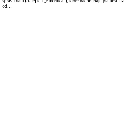
správu daní (ďalej len „Smernica“), ktoré nadobúdajú platnosť už
od…