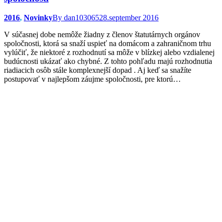
2016
,
Novinky
By
dan103065
28.september 2016
V súčasnej dobe nemôže žiadny z členov štatutárnych orgánov
spoločnosti, ktorá sa snaží uspieť na domácom a zahraničnom trhu
vylúčiť, že niektoré z rozhodnutí sa môže v blízkej alebo vzdialenej
budúcnosti ukázať ako chybné. Z tohto pohľadu majú rozhodnutia
riadiacich osôb stále komplexnejší dopad . Aj keď sa snažíte
postupovať v najlepšom záujme spoločnosti, pre ktorú…