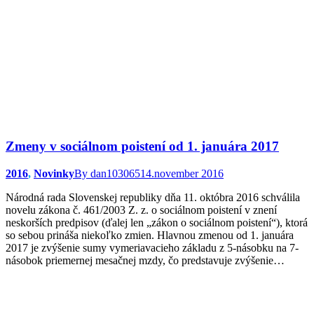
Zmeny v sociálnom poistení od 1. januára 2017
2016
,
Novinky
By
dan103065
14.november 2016
Národná rada Slovenskej republiky dňa 11. októbra 2016 schválila
novelu zákona č. 461/2003 Z. z. o sociálnom poistení v znení
neskorších predpisov (ďalej len „zákon o sociálnom poistení“), ktorá
so sebou prináša niekoľko zmien. Hlavnou zmenou od 1. januára
2017 je zvýšenie sumy vymeriavacieho základu z 5-násobku na 7-
násobok priemernej mesačnej mzdy, čo predstavuje zvýšenie…