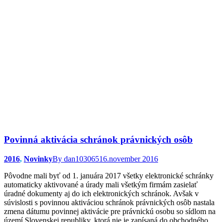
Povinná aktivácia schránok právnických osôb
2016
,
Novinky
By
dan103065
16.november 2016
Pôvodne mali byť od 1. januára 2017 všetky elektronické schránky
automaticky aktivované a úrady mali všetkým firmám zasielať
úradné dokumenty aj do ich elektronických schránok. Avšak v
súvislosti s povinnou aktiváciou schránok právnických osôb nastala
zmena dátumu povinnej aktivácie pre právnickú osobu so sídlom na
území Slovenskej republiky, ktorá nie je zapísaná do obchodného