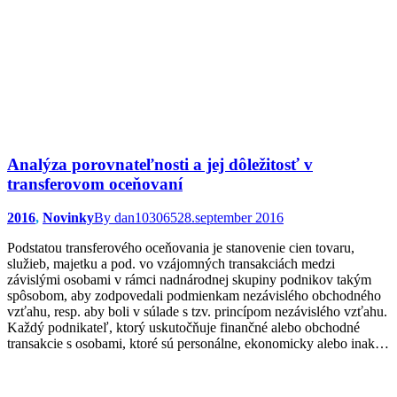
Analýza porovnateľnosti a jej dôležitosť v
transferovom oceňovaní
2016
,
Novinky
By
dan103065
28.september 2016
Podstatou transferového oceňovania je stanovenie cien tovaru,
služieb, majetku a pod. vo vzájomných transakciách medzi
závislými osobami v rámci nadnárodnej skupiny podnikov takým
spôsobom, aby zodpovedali podmienkam nezávislého obchodného
vzťahu, resp. aby boli v súlade s tzv. princípom nezávislého vzťahu.
Každý podnikateľ, ktorý uskutočňuje finančné alebo obchodné
transakcie s osobami, ktoré sú personálne, ekonomicky alebo inak…