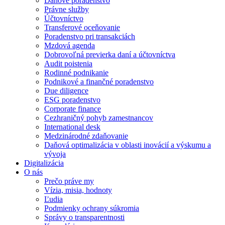
Daňové poradenstvo
Právne služby
Účtovníctvo
Transferové oceňovanie
Poradenstvo pri transakciách
Mzdová agenda
Dobrovoľná previerka daní a účtovníctva
Audit poistenia
Rodinné podnikanie
Podnikové a finančné poradenstvo
Due diligence
ESG poradenstvo
Corporate finance
Cezhraničný pohyb zamestnancov
International desk
Medzinárodné zdaňovanie
Daňová optimalizácia v oblasti inovácií a výskumu a
vývoja
Digitalizácia
O nás
Prečo práve my
Vízia, misia, hodnoty
Ľudia
Podmienky ochrany súkromia
Správy o transparentnosti