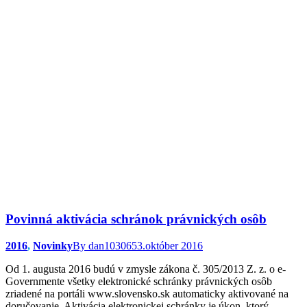
Povinná aktivácia schránok právnických osôb
2016
,
Novinky
By
dan103065
3.október 2016
Od 1. augusta 2016 budú v zmysle zákona č. 305/2013 Z. z. o e-
Governmente všetky elektronické schránky právnických osôb
zriadené na portáli www.slovensko.sk automaticky aktivované na
doručovanie. Aktivácia elektronickej schránky je úkon, ktorý