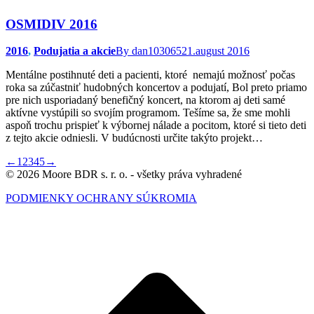
OSMIDIV 2016
2016
,
Podujatia a akcie
By
dan103065
21.august 2016
Mentálne postihnuté deti a pacienti, ktoré nemajú možnosť počas
roka sa zúčastniť hudobných koncertov a podujatí, Bol preto priamo
pre nich usporiadaný benefičný koncert, na ktorom aj deti samé
aktívne vystúpili so svojím programom. Tešíme sa, že sme mohli
aspoň trochu prispieť k výbornej nálade a pocitom, ktoré si tieto deti
z tejto akcie odniesli. V budúcnosti určite takýto projekt…
←
1
2
3
4
5
→
© 2026 Moore BDR s. r. o. - všetky práva vyhradené
PODMIENKY OCHRANY SÚKROMIA