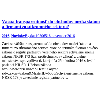
Väčšia transparentnosť do obchodov medzi štátom
a firmami zo súkromného sektora?
2016
,
Novinky
By
dan103065
16.november 2016
Zaviesť väčšiu transparentnosť do obchodov medzi štátom a
firmami zo súkromného sektora bude od februára úlohou nového
zákona o registri partnerov verejného sektora schválené znenie
zákona NRSR 173 (tzv. protischránkový zákon) z dielne
ministerstva spravodlivosti, ktorý dňa 25. októbra 2016 schválili
poslanci NR SR. Účelom zákona
http://www.nrsr.sk/web/Default.aspx?
sid=zakony/zakon&MasterID=6005/Schválené znenie zákona
NRSR 173 je zavedenie registra partnerov…