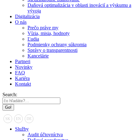
Daňová optimalizácia v oblasti inovácií a výskumu a
vývoja
Digitalizácia
O nás
Prečo práve my
Vízia, misia, hodnoty
Ľudia
Podmienky ochrany súkromia
Správy o transparentnosti
Kancelárie
Partneri
Novinky
FAQ
Kariéra
Kontakt
Search:
SK
EN
DE
Služby
Audit účtovníctva