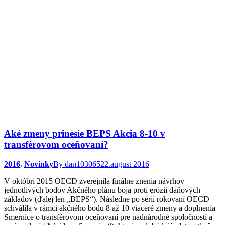
Aké zmeny prinesie BEPS Akcia 8-10 v
transférovom oceňovaní?
2016
,
Novinky
By
dan103065
22.august 2016
V októbri 2015 OECD zverejnila finálne znenia návrhov
jednotlivých bodov Akčného plánu boja proti erózii daňových
základov (ďalej len „BEPS“). Následne po sérii rokovaní OECD
schválila v rámci akčného bodu 8 až 10 viaceré zmeny a doplnenia
Smernice o transférovom oceňovaní pre nadnárodné spoločností a