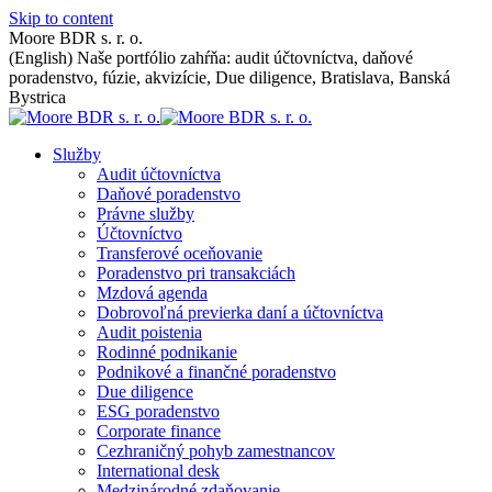
Skip to content
Moore BDR s. r. o.
(English) Naše portfólio zahŕňa: audit účtovníctva, daňové
poradenstvo, fúzie, akvizície, Due diligence, Bratislava, Banská
Bystrica
Služby
Audit účtovníctva
Daňové poradenstvo
Právne služby
Účtovníctvo
Transferové oceňovanie
Poradenstvo pri transakciách
Mzdová agenda
Dobrovoľná previerka daní a účtovníctva
Audit poistenia
Rodinné podnikanie
Podnikové a finančné poradenstvo
Due diligence
ESG poradenstvo
Corporate finance
Cezhraničný pohyb zamestnancov
International desk
Medzinárodné zdaňovanie