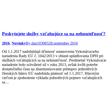
Poskytujete služby vzťahujúce sa na nehnuteľnosť?
2016
,
Novinky
By
dan103065
28.september 2016
Od 1.1.2017 nadobúdajú účinnosť ustanovenia Vykonávacieho
nariadenia Rady EÚ č. 1042/2013 v oblasti uplatňovania DPH pri
službách vzťahujúcich sa na nehnuteľnosť. Predmetné Vykonávacie
nariadenie bolo schválené už v roku 2013, avšak kvôli potrebe
dostatočného času na zharmonizovanie prístupov jednotlivých
členských štátov EÚ nadobúda platnosť od 1.1.2017. Hlavným
cieľom je zjednotenie výkladu jednotlivých pojmov vzťahujúcich
sa…