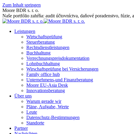
Zum Inhalt springen
Moore BDR s. r. o.
Naše portfólio zahŕňa: audit účtovníctva, daňové poradenstvo, fúzie, 
Leistungen
Wirtschaftsprüfung
Steuerberatung
Rechtsdienstleistungen
Buchhaltung
Verrechnungspreisdokumentation
Lohnbuchhaltung
Wirschaftsprüfung bei Versicherungen
Family office hub
Unternehmens-und Finanzberatung
Moore EU-Asia Desk
Innovationsberatung
Über uns
Warum gerade wir
Pläne, Aufgabe, Werte
Leute
Datenschutz-Bestimmungen
Standorte
Partner
Nachrichten