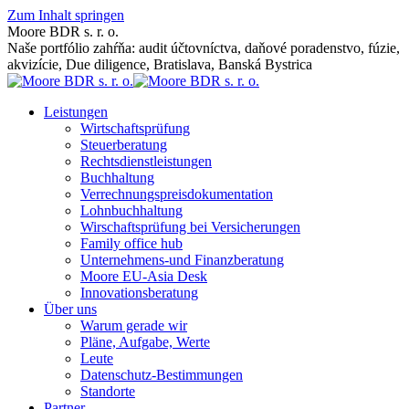
Zum Inhalt springen
Moore BDR s. r. o.
Naše portfólio zahŕňa: audit účtovníctva, daňové poradenstvo, fúzie,
akvizície, Due diligence, Bratislava, Banská Bystrica
Leistungen
Wirtschaftsprüfung
Steuerberatung
Rechtsdienstleistungen
Buchhaltung
Verrechnungspreisdokumentation
Lohnbuchhaltung
Wirschaftsprüfung bei Versicherungen
Family office hub
Unternehmens-und Finanzberatung
Moore EU-Asia Desk
Innovationsberatung
Über uns
Warum gerade wir
Pläne, Aufgabe, Werte
Leute
Datenschutz-Bestimmungen
Standorte
Partner