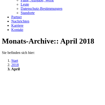
Pläne, Aufgabe, Werte
Leute
Datenschutz-Bestimmungen
Standorte
Partner
Nachrichten
Karriere
Kontakt
Monats-Archive::
April 2018
Sie befinden sich hier:
Start
2018
April