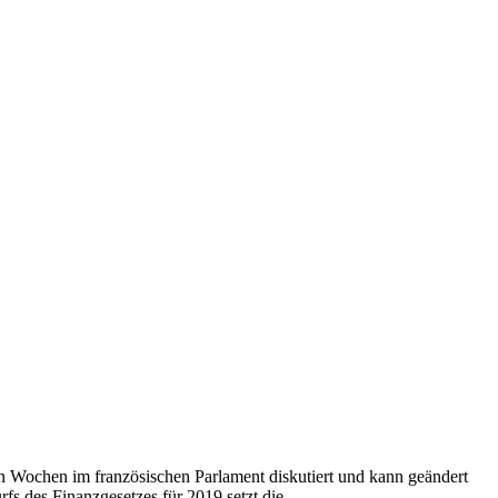
n Wochen im französischen Parlament diskutiert und kann geändert
fs des Finanzgesetzes für 2019 setzt die…