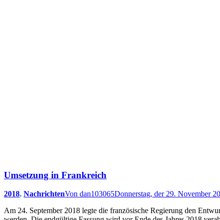
Umsetzung in Frankreich
2018
,
Nachrichten
Von
dan103065
Donnerstag, der 29. November 2
Am 24. September 2018 legte die französische Regierung den Entwurf
werden. Die endgültige Fassung wird vor Ende des Jahres 2018 verab