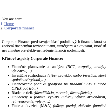
You are here:
Home
Corporate finance
Corporate Finance predstavuje oblasť podnikových financií, ktorá sa
zaoberá finančnými rozhodnutiami, stratégiami a aktivitami, ktoré sú
nevyhnutné pre efektívne riadenie financií spoločnosti.
Kľúčové aspekty Corporate Finance:
Finančné plánovanie a analýza
(BGT, rozpočty, analýzy
výsledkov,…)
Investičné rozhodnutia
(výber projektov alebo investícií, ktoré
spoločnosť vykoná,…)
Financovanie podniku
(podpora pri hľadaní CAPEX alebo
OPEX potrieb,..)
Riadenie rizík
(Identifikácia, meranie, diverzifikácia)
Dividendy a politika výplaty
(návrhy výplat akcionárom,
reinvestovanie, vplyvy,…)
Fúzie a akvizície (M&A)
(nákup, predaj, zlúčenie, finančné