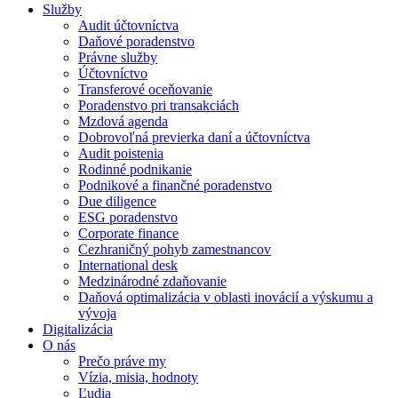
Služby
Audit účtovníctva
Daňové poradenstvo
Právne služby
Účtovníctvo
Transferové oceňovanie
Poradenstvo pri transakciách
Mzdová agenda
Dobrovoľná previerka daní a účtovníctva
Audit poistenia
Rodinné podnikanie
Podnikové a finančné poradenstvo
Due diligence
ESG poradenstvo
Corporate finance
Cezhraničný pohyb zamestnancov
International desk
Medzinárodné zdaňovanie
Daňová optimalizácia v oblasti inovácií a výskumu a
vývoja
Digitalizácia
O nás
Prečo práve my
Vízia, misia, hodnoty
Ľudia