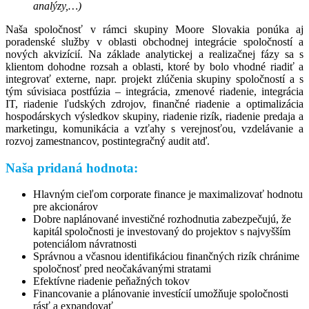
analýzy,…)
Naša spoločnosť v rámci skupiny Moore Slovakia ponúka aj
poradenské služby v oblasti obchodnej integrácie spoločností a
nových akvizícií. Na základe analytickej a realizačnej fázy sa s
klientom dohodne rozsah a oblasti, ktoré by bolo vhodné riadiť a
integrovať externe, napr. projekt zlúčenia skupiny spoločností a s
tým súvisiaca postfúzia – integrácia, zmenové riadenie, integrácia
IT, riadenie ľudských zdrojov, finančné riadenie a optimalizácia
hospodárskych výsledkov skupiny, riadenie rizík, riadenie predaja a
marketingu, komunikácia a vzťahy s verejnosťou, vzdelávanie a
rozvoj zamestnancov, postintegračný audit atď.
Naša pridaná hodnota:
Hlavným cieľom corporate finance je maximalizovať hodnotu
pre akcionárov
Dobre naplánované investičné rozhodnutia zabezpečujú, že
kapitál spoločnosti je investovaný do projektov s najvyšším
potenciálom návratnosti
Správnou a včasnou identifikáciou finančných rizík chránime
spoločnosť pred neočakávanými stratami
Efektívne riadenie peňažných tokov
Financovanie a plánovanie investícií umožňuje spoločnosti
rásť a expandovať