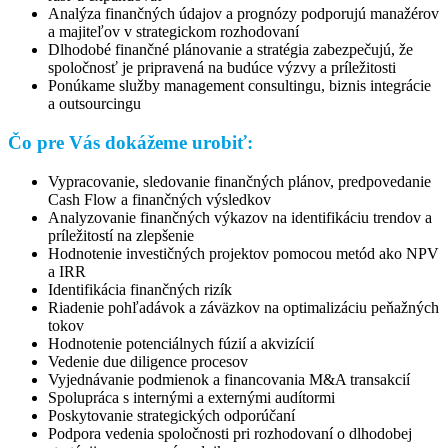
Analýza finančných údajov a prognózy podporujú manažérov
a majiteľov v strategickom rozhodovaní
Dlhodobé finančné plánovanie a stratégia zabezpečujú, že
spoločnosť je pripravená na budúce výzvy a príležitosti
Ponúkame služby management consultingu, biznis integrácie
a outsourcingu
Čo pre Vás dokážeme urobiť:
Vypracovanie, sledovanie finančných plánov, predpovedanie
Cash Flow a finančných výsledkov
Analyzovanie finančných výkazov na identifikáciu trendov a
príležitostí na zlepšenie
Hodnotenie investičných projektov pomocou metód ako NPV
a IRR
Identifikácia finančných rizík
Riadenie pohľadávok a záväzkov na optimalizáciu peňažných
tokov
Hodnotenie potenciálnych fúzií a akvizícií
Vedenie due diligence procesov
Vyjednávanie podmienok a financovania M&A transakcií
Spolupráca s internými a externými audítormi
Poskytovanie strategických odporúčaní
Podpora vedenia spoločnosti pri rozhodovaní o dlhodobej