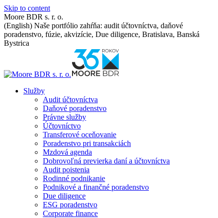
Skip to content
Moore BDR s. r. o.
(English) Naše portfólio zahŕňa: audit účtovníctva, daňové
poradenstvo, fúzie, akvizície, Due diligence, Bratislava, Banská
Bystrica
Služby
Audit účtovníctva
Daňové poradenstvo
Právne služby
Účtovníctvo
Transferové oceňovanie
Poradenstvo pri transakciách
Mzdová agenda
Dobrovoľná previerka daní a účtovníctva
Audit poistenia
Rodinné podnikanie
Podnikové a finančné poradenstvo
Due diligence
ESG poradenstvo
Corporate finance