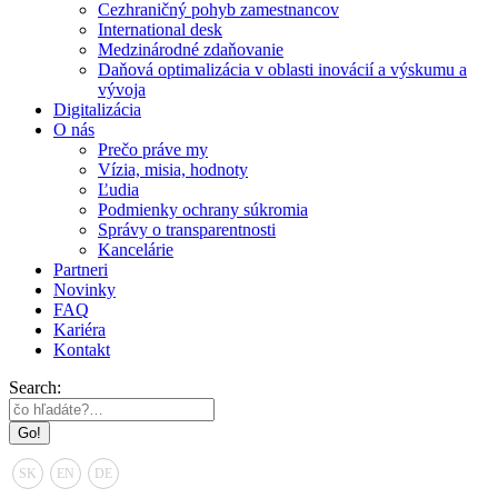
Cezhraničný pohyb zamestnancov
International desk
Medzinárodné zdaňovanie
Daňová optimalizácia v oblasti inovácií a výskumu a
vývoja
Digitalizácia
O nás
Prečo práve my
Vízia, misia, hodnoty
Ľudia
Podmienky ochrany súkromia
Správy o transparentnosti
Kancelárie
Partneri
Novinky
FAQ
Kariéra
Kontakt
Search:
SK
EN
DE