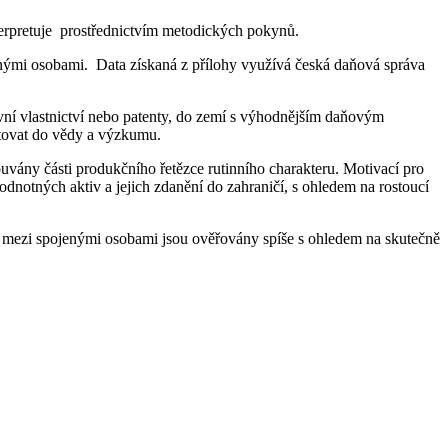
terpretuje prostřednictvím metodických pokynů.
jenými osobami. Data získaná z přílohy využívá česká daňová správa
vní vlastnictví nebo patenty, do zemí s výhodnějším daňovým
stovat do vědy a výzkumu.
uvány části produkčního řetězce rutinního charakteru. Motivací pro
odnotných aktiv a jejich zdanění do zahraničí, s ohledem na rostoucí
e mezi spojenými osobami jsou ověřovány spíše s ohledem na skutečně