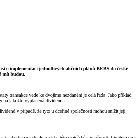
usi o implementaci jednotlivých akčních plánů BEBS do české
bě mít budou.
taty transakce vede ke dvojímu nezdanění je celá řada. Jako příklad
zena jakožto vyplacená dividenda.
vidend v případě, že tyto u dceřiné společnosti mohou snížit její
ti jako by se jednalo o zisky této mateřské společnosti. Limitem pro