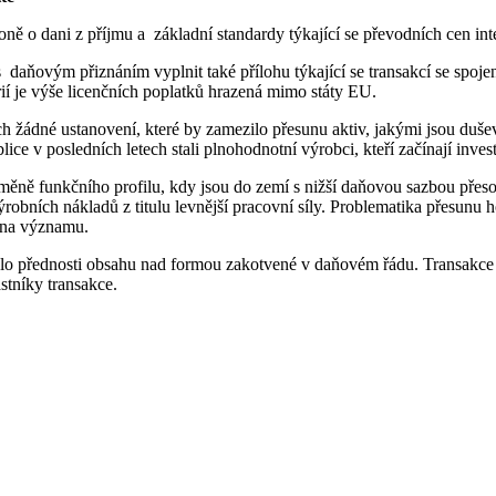
ně o dani z příjmu a základní standardy týkající se převodních cen in
s daňovým přiznáním vyplnit také přílohu týkající se transakcí se spo
rií je výše licenčních poplatků hrazená mimo státy EU.
 žádné ustanovení, které by zamezilo přesunu aktiv, jakými jsou duše
ce v posledních letech stali plnohodnotní výrobci, kteří začínají inve
měně funkčního profilu, kdy jsou do zemí s nižší daňovou sazbou přeso
obních nákladů z titulu levnější pracovní síly. Problematika přesunu h
 na významu.
idlo přednosti obsahu nad formou zakotvené v daňovém řádu. Transakc
tníky transakce.