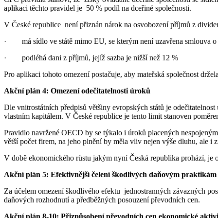
aplikaci těchto pravidel je 50 % podíl na dceřiné společnosti.
V České republice není přiznán nárok na osvobození příjmů z dividen
· má sídlo ve státě mimo EU, se kterým není uzavřena smlouva o 
· podléhá dani z příjmů, jejíž sazba je nižší než 12 %
Pro aplikaci tohoto omezení postačuje, aby mateřská společnost držel
Akční plán 4: Omezení odečitatelnosti úroků
Dle vnitrostátních předpisů většiny evropských států je odečitateln
vlastním kapitálem. V České republice je tento limit stanoven poměre
Pravidlo navržené OECD by se týkalo i úroků placených nespojeným
větší počet firem, na jeho plnění by měla vliv nejen výše dluhu, ale 
V době ekonomického růstu jakým nyní Česká republika prohází, je ot
Akční plán 5: Efektivnější čelení škodlivých daňovým praktikám
Za účelem omezení škodlivého efektu jednostranných závazných poso
daňových rozhodnutí a předběžných posouzení převodních cen.
Akční plán 8-10: Přizpůsobení převodních cen ekonomické aktivi