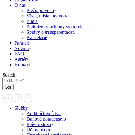
O nás
Prečo práve my
Vízia, misia, hodnoty
Ľudia
Podmienky ochrany súkromia
Správy o transparentnosti
Kancelárie
Partneri
Novinky
FAQ
Kariéra
Kontakt
Search:
SK
EN
DE
Služby
Audit účtovníctva
Daňové poradenstvo
Právne služby
Účtovníctvo