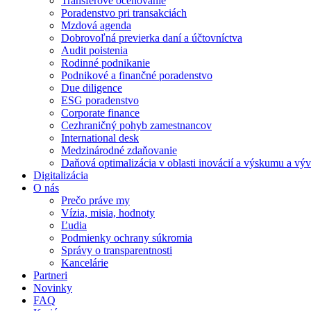
Transferové oceňovanie
Poradenstvo pri transakciách
Mzdová agenda
Dobrovoľná previerka daní a účtovníctva
Audit poistenia
Rodinné podnikanie
Podnikové a finančné poradenstvo
Due diligence
ESG poradenstvo
Corporate finance
Cezhraničný pohyb zamestnancov
International desk
Medzinárodné zdaňovanie
Daňová optimalizácia v oblasti inovácií a výskumu a výv
Digitalizácia
O nás
Prečo práve my
Vízia, misia, hodnoty
Ľudia
Podmienky ochrany súkromia
Správy o transparentnosti
Kancelárie
Partneri
Novinky
FAQ