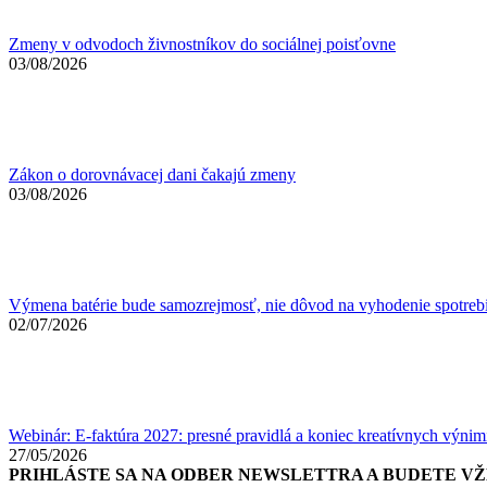
Zmeny v odvodoch živnostníkov do sociálnej poisťovne
03/08/2026
Zákon o dorovnávacej dani čakajú zmeny
03/08/2026
Výmena batérie bude samozrejmosť, nie dôvod na vyhodenie spotreb
02/07/2026
Webinár: E-faktúra 2027: presné pravidlá a koniec kreatívnych výnim
27/05/2026
PRIHLÁSTE SA NA ODBER NEWSLETTRA A BUDETE V