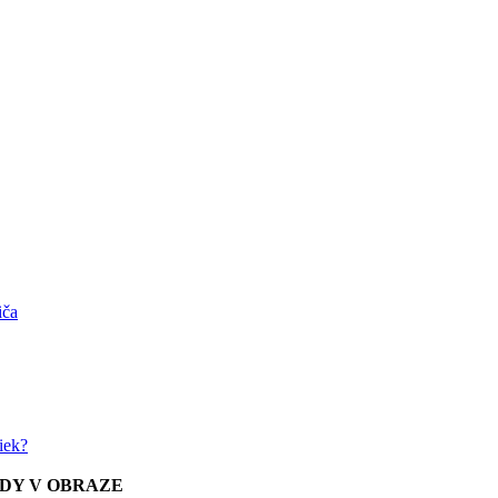
iča
iek?
ŽDY V OBRAZE