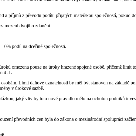
d a příjmů z převodu podílu přijatých mateřskou společností, pokud dc
zamezení dvojího zdanění
a 10% podíl na dceřiné společnosti.
ost úroků omezena pouze na úroky hrazené spojené osobě, přičemž limit
m 4 :1.
 osobám. Limit daňové uznatelnosti by měl být stanoven na základě 
i změny v úrokové sazbě.
ázkou, jaký vliv by toto nové pravidlo mělo na ochotou podniků inves
uzení převodních cen byla do zákona o mezinárodní spolupráci začlen
tě