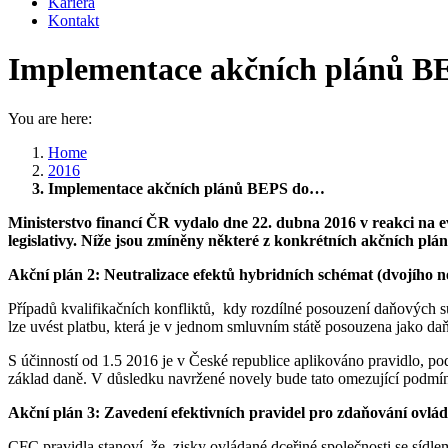
Kariéra
Kontakt
Implementace akčních plánů BEP
You are here:
Home
2016
Implementace akčních plánů BEPS do…
Ministerstvo financí ČR vydalo dne 22. dubna 2016 v reakci na 
legislativy. Níže jsou zmíněny některé z konkrétních akčních plánů,
Akční plán 2: Neutralizace efektů hybridních schémat (dvojího 
Případů kvalifikačních konfliktů, kdy rozdílné posouzení daňových su
lze uvést platbu, která je v jednom smluvním státě posouzena jako 
S účinností od 1.5 2016 je v České republice aplikováno pravidlo, pod
základ daně. V důsledku navržené novely bude tato omezující podmínk
Akční plán 3: Zavedení efektivních pravidel pro zdaňování ovlá
CFC pravidla stanoví, že zisky ovládané dceřiné společnosti se sídle