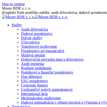
Skip to content
Moore BDR s. r. o.
(English) Naše portfólio zahŕňa: audit účtovníctva, daňové poradenstv
Služby
Audit účtovníctva
Daňové poradenstvo
Právne služby
Účtovníctvo
Transferové oceňovanie
Poradenstvo pri transakciách
Mzdová agenda
Dobrovoľná previerka daní a účtovníctva
Audit poistenia
Rodinné podnikanie
Podnikové a finančné poradenstvo
Due diligence
ESG poradenstvo
Corporate finance
Cezhraničný pohyb zamestnancov
International desk
Medzinárodné zdaňovanie
Daňová optimalizácia v oblasti inovácií a výskumu a výv
Digitalizácia