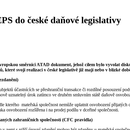
S do české daňové legislativy
evropskou směrnici ATAD dokument, jehož cílem bylo vyvolat disk
 které svoji realizaci v české legislativě již mají nebo v blízké do
nezdanění)
bjektů účastnících se přeshraniční transakce či rozdílné posouzení pods
daňově uznatelný úrok zatímco ve druhém smluvním státě daňově osvobo
le kterého mateřská společnost nemůže uplatnit osvobození přijatých di
a osvobození rozšířena i na prodej podílu v dceřiné společnosti.
daných zahraničních společností (CFC pravidla)
m v zemi s nižší úrovní zdanění mohou být zdaněny u mateřské společnos