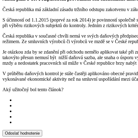
Česká republika má základní zásadu tržního odstupu zakotvenu v záko
S účinností od 1.1.2015 (poprvé za rok 2014) je povinností společně 
při výběru rizikových subjektů do kontroly. Jedním z rizikových krité
Česká republika v současné chvíli nemá ve svých daňových předpisech
režimem. Ze smluvních výrobců či výrobců ve mzdě se v České republi
Je otázkou zda by se zdanění při odchodu nemělo aplikovat také při z
takovýto přesun nemusí být nižší daňová sazba, ale snaha o úsporu výr
mzdy a nedostatek pracovních sil může v České republice brzy nabýt
V průběhu daňových kontrol je stále častěji aplikováno obecné prav
vykonávané ekonomické aktivity než na smluvní uspořádání mezi účas
Aký užitočný bol tento článok?
Odoslať hodnotenie