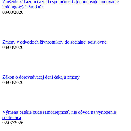
Zrušenie zákazu reťazenia spoločnosti zjednodušuje budovanie
holdingových štruktúr
03/08/2026
Zmeny v odvodoch živnostníkov do sociálnej poisťovne
03/08/2026
Zákon o dorovnávacej dani čakajú zmeny
03/08/2026
Výmena batérie bude samozrejmosť, nie dôvod na vyhodenie
spotrebiča
02/07/2026