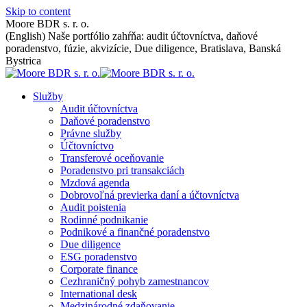
Skip to content
Moore BDR s. r. o.
(English) Naše portfólio zahŕňa: audit účtovníctva, daňové
poradenstvo, fúzie, akvizície, Due diligence, Bratislava, Banská
Bystrica
Služby
Audit účtovníctva
Daňové poradenstvo
Právne služby
Účtovníctvo
Transferové oceňovanie
Poradenstvo pri transakciách
Mzdová agenda
Dobrovoľná previerka daní a účtovníctva
Audit poistenia
Rodinné podnikanie
Podnikové a finančné poradenstvo
Due diligence
ESG poradenstvo
Corporate finance
Cezhraničný pohyb zamestnancov
International desk
Medzinárodné zdaňovanie