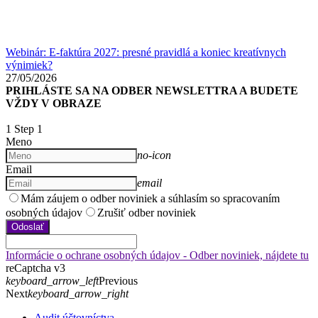
Webinár: E-faktúra 2027: presné pravidlá a koniec kreatívnych
výnimiek?
27/05/2026
PRIHLÁSTE SA NA ODBER NEWSLETTRA A BUDETE
VŽDY V OBRAZE
1
Step 1
Meno
no-icon
Email
email
Mám záujem o odber noviniek a súhlasím so spracovaním
osobných údajov
Zrušiť odber noviniek
Odoslať
Informácie o ochrane osobných údajov - Odber noviniek, nájdete tu
reCaptcha v3
keyboard_arrow_left
Previous
Next
keyboard_arrow_right
Audit účtovníctva