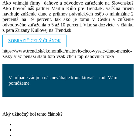
Ako vnímajú firmy daňové a odvodové zaťaženie na Slovensku?
Ako hovorí náš partner Martin Kiňo pre Trend.sk, väčšina firiem
navrhuje zníženie dane z príjmov právnických osôb o minimálne 2
percentá na 19 percent, tak ako je tomu v Česku a zníženie
odvodového zaťaženia o 5 až 10 percent. Viac sa dozviete v článku
z pera Zuzany Kullovej na Trend.sk.
ZOBRAZIŤ CELÝ ČLÁNOK
https://www.trend.sk/ekonomika/matovic-chce-vyssie-dane-mensie-
zisky-viac-penazi-statu-toto-vsak-chcu-top-danovnici-roka
V prípade záujmu nás neváhajte kontaktovať – radi Vám
pomôžeme.
Aký užitočný bol tento článok?