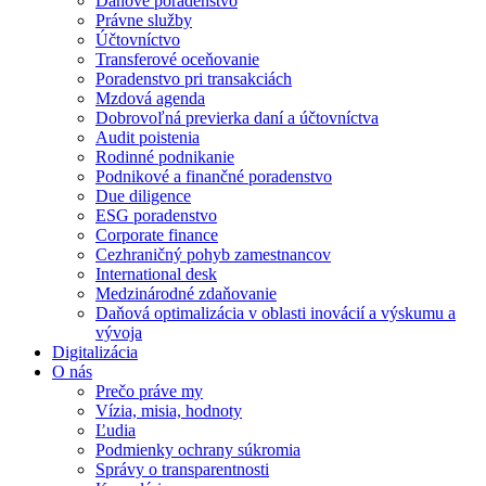
Daňové poradenstvo
Právne služby
Účtovníctvo
Transferové oceňovanie
Poradenstvo pri transakciách
Mzdová agenda
Dobrovoľná previerka daní a účtovníctva
Audit poistenia
Rodinné podnikanie
Podnikové a finančné poradenstvo
Due diligence
ESG poradenstvo
Corporate finance
Cezhraničný pohyb zamestnancov
International desk
Medzinárodné zdaňovanie
Daňová optimalizácia v oblasti inovácií a výskumu a
vývoja
Digitalizácia
O nás
Prečo práve my
Vízia, misia, hodnoty
Ľudia
Podmienky ochrany súkromia
Správy o transparentnosti