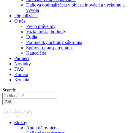
Daňová optimalizácia v oblasti inovácií a výskumu a
vývoja
Digitalizácia
O nás
Prečo práve my
Vízia, misia, hodnoty
Ľudia
Podmienky ochrany súkromia
Správy o transparentnosti
Kancelárie
Partneri
Novinky
FAQ
Kariéra
Kontakt
Search:
SK
EN
DE
Služby
Audit účtovníctva