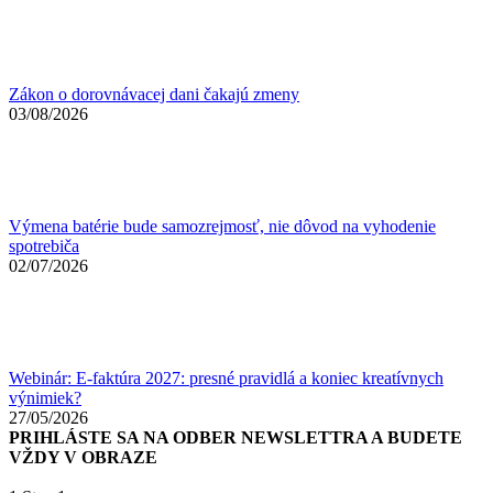
Zákon o dorovnávacej dani čakajú zmeny
03/08/2026
Výmena batérie bude samozrejmosť, nie dôvod na vyhodenie
spotrebiča
02/07/2026
Webinár: E-faktúra 2027: presné pravidlá a koniec kreatívnych
výnimiek?
27/05/2026
PRIHLÁSTE SA NA ODBER NEWSLETTRA A BUDETE
VŽDY V OBRAZE