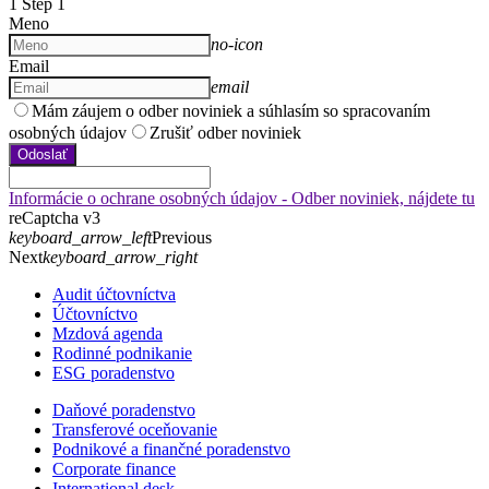
1
Step 1
Meno
no-icon
Email
email
Mám záujem o odber noviniek a súhlasím so spracovaním
osobných údajov
Zrušiť odber noviniek
Odoslať
Informácie o ochrane osobných údajov - Odber noviniek, nájdete tu
reCaptcha v3
keyboard_arrow_left
Previous
Next
keyboard_arrow_right
Audit účtovníctva
Účtovníctvo
Mzdová agenda
Rodinné podnikanie
ESG poradenstvo
Daňové poradenstvo
Transferové oceňovanie
Podnikové a finančné poradenstvo
Corporate finance
International desk