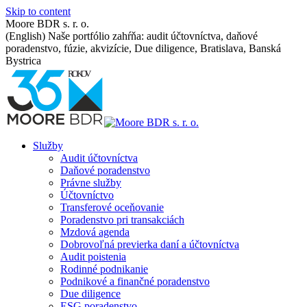
Skip to content
Moore BDR s. r. o.
(English) Naše portfólio zahŕňa: audit účtovníctva, daňové
poradenstvo, fúzie, akvizície, Due diligence, Bratislava, Banská
Bystrica
Služby
Audit účtovníctva
Daňové poradenstvo
Právne služby
Účtovníctvo
Transferové oceňovanie
Poradenstvo pri transakciách
Mzdová agenda
Dobrovoľná previerka daní a účtovníctva
Audit poistenia
Rodinné podnikanie
Podnikové a finančné poradenstvo
Due diligence
ESG poradenstvo