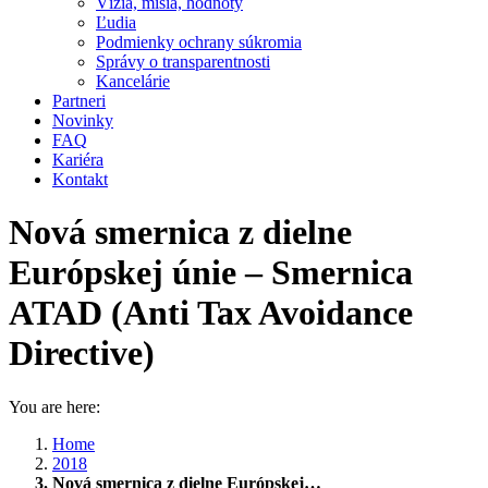
Vízia, misia, hodnoty
Ľudia
Podmienky ochrany súkromia
Správy o transparentnosti
Kancelárie
Partneri
Novinky
FAQ
Kariéra
Kontakt
Nová smernica z dielne
Európskej únie – Smernica
ATAD (Anti Tax Avoidance
Directive)
You are here:
Home
2018
Nová smernica z dielne Európskej…