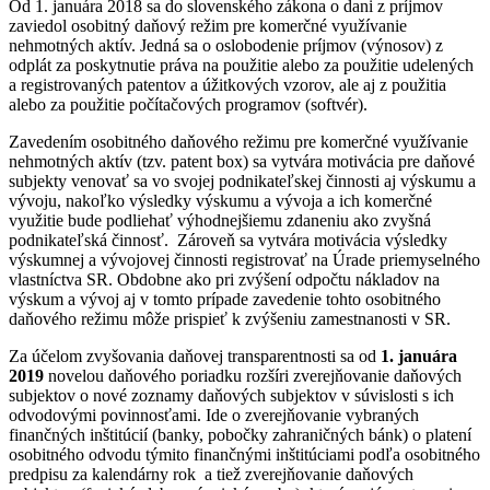
Od 1. januára 2018 sa do slovenského zákona o dani z príjmov
zaviedol osobitný daňový režim pre komerčné využívanie
nehmotných aktív. Jedná sa o oslobodenie príjmov (výnosov) z
odplát za poskytnutie práva na použitie alebo za použitie udelených
a registrovaných patentov a úžitkových vzorov, ale aj z použitia
alebo za použitie počítačových programov (softvér).
Zavedením osobitného daňového režimu pre komerčné využívanie
nehmotných aktív (tzv. patent box) sa vytvára motivácia pre daňové
subjekty venovať sa vo svojej podnikateľskej činnosti aj výskumu a
vývoju, nakoľko výsledky výskumu a vývoja a ich komerčné
využitie bude podliehať výhodnejšiemu zdaneniu ako zvyšná
podnikateľská činnosť. Zároveň sa vytvára motivácia výsledky
výskumnej a vývojovej činnosti registrovať na Úrade priemyselného
vlastníctva SR. Obdobne ako pri zvýšení odpočtu nákladov na
výskum a vývoj aj v tomto prípade zavedenie tohto osobitného
daňového režimu môže prispieť k zvýšeniu zamestnanosti v SR.
Za účelom zvyšovania daňovej transparentnosti sa od
1. januára
2019
novelou daňového poriadku rozšíri zverejňovanie daňových
subjektov o nové zoznamy daňových subjektov v súvislosti s ich
odvodovými povinnosťami. Ide o zverejňovanie vybraných
finančných inštitúcií (banky, pobočky zahraničných bánk) o platení
osobitného odvodu týmito finančnými inštitúciami podľa osobitného
predpisu za kalendárny rok a tiež zverejňovanie daňových