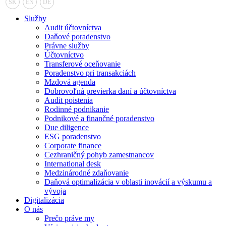
SK
EN
DE
Služby
Audit účtovníctva
Daňové poradenstvo
Právne služby
Účtovníctvo
Transferové oceňovanie
Poradenstvo pri transakciách
Mzdová agenda
Dobrovoľná previerka daní a účtovníctva
Audit poistenia
Rodinné podnikanie
Podnikové a finančné poradenstvo
Due diligence
ESG poradenstvo
Corporate finance
Cezhraničný pohyb zamestnancov
International desk
Medzinárodné zdaňovanie
Daňová optimalizácia v oblasti inovácií a výskumu a
vývoja
Digitalizácia
O nás
Prečo práve my