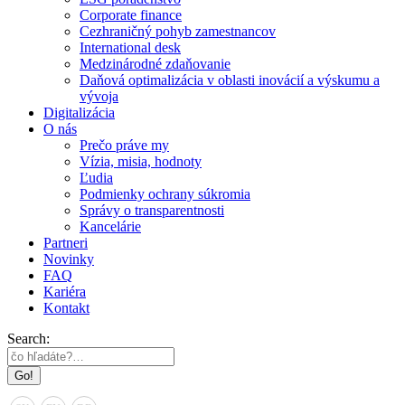
Corporate finance
Cezhraničný pohyb zamestnancov
International desk
Medzinárodné zdaňovanie
Daňová optimalizácia v oblasti inovácií a výskumu a
vývoja
Digitalizácia
O nás
Prečo práve my
Vízia, misia, hodnoty
Ľudia
Podmienky ochrany súkromia
Správy o transparentnosti
Kancelárie
Partneri
Novinky
FAQ
Kariéra
Kontakt
Search: