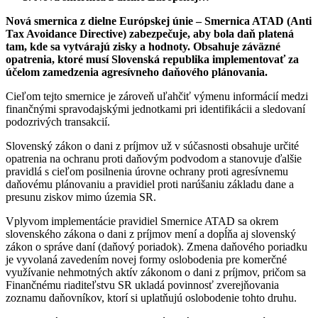
Nová smernica z dielne Európskej únie – Smernica ATAD (Anti
Tax Avoidance Directive) zabezpečuje, aby bola daň platená
tam, kde sa vytvárajú zisky a hodnoty. Obsahuje záväzné
opatrenia, ktoré musí Slovenská republika implementovať za
účelom zamedzenia agresívneho daňového plánovania.
Cieľom tejto smernice je zároveň uľahčiť výmenu informácií medzi
finančnými spravodajskými jednotkami pri identifikácii a sledovaní
podozrivých transakcií.
Slovenský zákon o dani z príjmov už v súčasnosti obsahuje určité
opatrenia na ochranu proti daňovým podvodom a stanovuje ďalšie
pravidlá s cieľom posilnenia úrovne ochrany proti agresívnemu
daňovému plánovaniu a pravidiel proti narúšaniu základu dane a
presunu ziskov mimo územia SR.
Vplyvom implementácie pravidiel Smernice ATAD sa okrem
slovenského zákona o dani z príjmov mení a dopĺňa aj slovenský
zákon o správe daní (daňový poriadok). Zmena daňového poriadku
je vyvolaná zavedením novej formy oslobodenia pre komerčné
využívanie nehmotných aktív zákonom o dani z príjmov, pričom sa
Finančnému riaditeľstvu SR ukladá povinnosť zverejňovania
zoznamu daňovníkov, ktorí si uplatňujú oslobodenie tohto druhu.