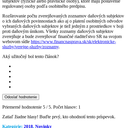
subjektov (fyzické alebo právnické osoby), ktoré majú postavenie
regulovanej osoby podľa osobitného predpisu.
Rozširovanie počtu zverejňovaných zoznamov daňových subjektov
o ich daňových povinnostiach ako aj o platení osobitných odvodov
vybraných daňových subjektov je tiež jedným z prostriedkov v boji
proti daňovým únikom. Všetky zoznamy daňových subjektov
zverejňuje a bude zverejňovať finančné riaditeľstvo SR na svojom
webovom sídle
https://www.financnasprava.sk/sk/elektronicke-
sluzby/verejne-sluzby/zoznamy
.
Aký užitočný bol tento článok?
Odoslať hodnotenie
Priemerné hodnotenie
5
/ 5. Počet hlasov:
1
Zatiaľ žiadne hlasy! Buďte prvý, kto ohodnotí tento príspevok.
Kategórie:
2018
,
Novinky