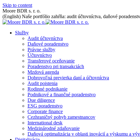
Skip to content
Moore BDR s. r. o.
(English) Naše portfólio zahŕňa: audit účtovníctva, daňové poradenstv
Služby
Audit účtovníctva
Daňové poradenstvo
Právne služby
Účtovníctvo
Transferové oceňovanie
Poradenstvo pri transakciách
Mzdová agenda
Dobrovoľná previerka daní a účtovníctva
Audit poistenia
Rodinné podnikanie
Podnikové a finančné poradenstvo
Due diligence
ESG poradenstvo
Corporate finance
Cezhraničný pohyb zamestnancov
International desk
Medzinárodné zdaňovanie
Daňová optimalizácia v oblasti inovácií a výskumu a výv
Digitalizácia