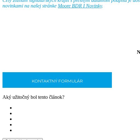
Celý zoznam signatárskych krajín s presným dátumom podpisu je do
novinkami na našej stránke
Moore BDR I Novinky
.
N
KONTAKTNÝ FORMULÁR
Aký užitočný bol tento článok?