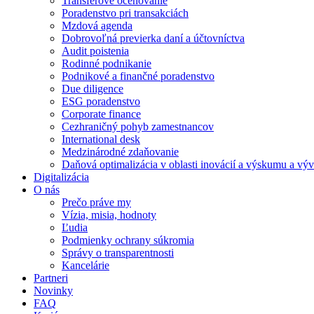
Transferové oceňovanie
Poradenstvo pri transakciách
Mzdová agenda
Dobrovoľná previerka daní a účtovníctva
Audit poistenia
Rodinné podnikanie
Podnikové a finančné poradenstvo
Due diligence
ESG poradenstvo
Corporate finance
Cezhraničný pohyb zamestnancov
International desk
Medzinárodné zdaňovanie
Daňová optimalizácia v oblasti inovácií a výskumu a výv
Digitalizácia
O nás
Prečo práve my
Vízia, misia, hodnoty
Ľudia
Podmienky ochrany súkromia
Správy o transparentnosti
Kancelárie
Partneri
Novinky
FAQ