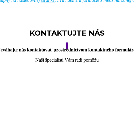
stupný na nasledovnej
stránke
. Pravidelné informácie z medzinárodnej o
KONTAKTUJTE NÁS
eváhajte nás kontaktovať prostredníctvom kontaktného formulár
Naši špecialisti Vám radi pomôžu