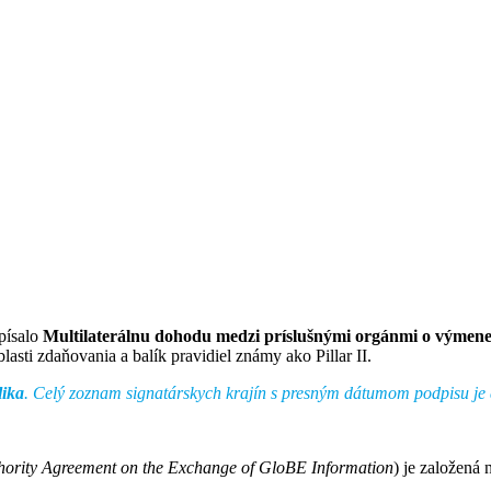
písalo
Multilaterálnu dohodu medzi príslušnými orgánmi o výmene
lasti zdaňovania a balík pravidiel známy ako Pillar II.
lika
. Celý zoznam signatárskych krajín s presným dátumom podpisu je
thority Agreement on the Exchange of GloBE Information
) je založená