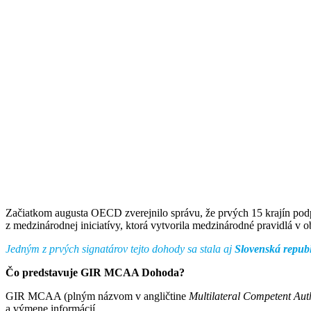
Začiatkom augusta OECD zverejnilo správu, že prvých 15 krajín pod
z medzinárodnej iniciatívy, ktorá vytvorila medzinárodné pravidlá v ob
Jedným z prvých signatárov tejto dohody sa stala aj
Slovenská repub
Čo predstavuje GIR MCAA Dohoda?
GIR MCAA (plným názvom v angličtine
Multilateral Competent Au
a výmene informácií.