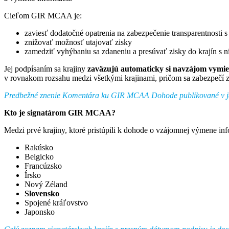
Cieľom GIR MCAA je:
zaviesť dodatočné opatrenia na zabezpečenie transparentnost
znižovať možnosť utajovať zisky
zamedziť vyhýbaniu sa zdaneniu a presúvať zisky do krajín s
Jej podpísaním sa krajiny
zaväzujú automaticky si navzájom vymie
v rovnakom rozsahu medzi všetkými krajinami, pričom sa zabezpečí zh
Predbežné znenie Komentára ku GIR MCAA Dohode publikované v ja
Kto je signatárom GIR MCAA?
Medzi prvé krajiny, ktoré pristúpili k dohode o vzájomnej výmene info
Rakúsko
Belgicko
Francúzsko
Írsko
Nový Zéland
Slovensko
Spojené kráľovstvo
Japonsko