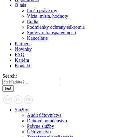
O nás
Prečo práve my
Vízia, misia, hodnoty
Ľudia
Podmienky ochrany súkromia
Správy o transparentnosti
Kancelárie
Partneri
Novinky
FAQ
Kariéra
Kontakt
Search:
SK
EN
DE
Služby
Audit účtovníctva
Daňové poradenstvo
Právne služby
Účtovníctvo