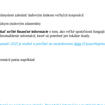
i s úmyslom zabrániť daňovým únikom veľkých korporácií
 nízkym (nulovým zdanením)
ňať určité finančné informácie
o tom, ako veľké spoločnosti fungujú 
romaždenie informácií, ktoré sú potrebné pre lokálne úrady.
nuári 2025 je možné si prečítať na nasledovnom
linku
(Upozorňujeme, 
rmácií patria napríklad: