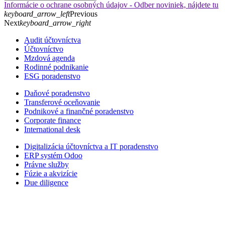
Informácie o ochrane osobných údajov - Odber noviniek, nájdete tu
keyboard_arrow_left
Previous
Next
keyboard_arrow_right
Audit účtovníctva
Účtovníctvo
Mzdová agenda
Rodinné podnikanie
ESG poradenstvo
Daňové poradenstvo
Transferové oceňovanie
Podnikové a finančné poradenstvo
Corporate finance
International desk
Digitalizácia účtovníctva a IT poradenstvo
ERP systém Odoo
Právne služby
Fúzie a akvizície
Due diligence