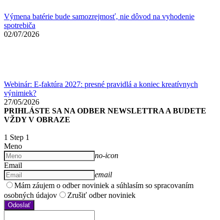
Výmena batérie bude samozrejmosť, nie dôvod na vyhodenie
spotrebiča
02/07/2026
Webinár: E-faktúra 2027: presné pravidlá a koniec kreatívnych
výnimiek?
27/05/2026
PRIHLÁSTE SA NA ODBER NEWSLETTRA A BUDETE
VŽDY V OBRAZE
1
Step 1
Meno
no-icon
Email
email
Mám záujem o odber noviniek a súhlasím so spracovaním
osobných údajov
Zrušiť odber noviniek
Odoslať