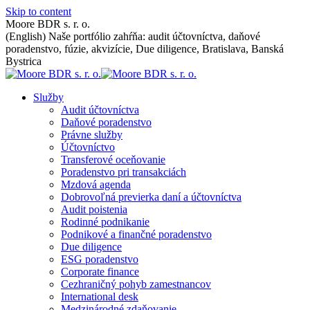
Skip to content
Moore BDR s. r. o.
(English) Naše portfólio zahŕňa: audit účtovníctva, daňové
poradenstvo, fúzie, akvizície, Due diligence, Bratislava, Banská
Bystrica
Služby
Audit účtovníctva
Daňové poradenstvo
Právne služby
Účtovníctvo
Transferové oceňovanie
Poradenstvo pri transakciách
Mzdová agenda
Dobrovoľná previerka daní a účtovníctva
Audit poistenia
Rodinné podnikanie
Podnikové a finančné poradenstvo
Due diligence
ESG poradenstvo
Corporate finance
Cezhraničný pohyb zamestnancov
International desk
Medzinárodné zdaňovanie