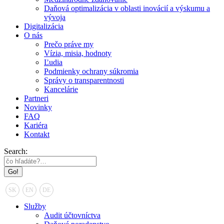
Daňová optimalizácia v oblasti inovácií a výskumu a
vývoja
Digitalizácia
O nás
Prečo práve my
Vízia, misia, hodnoty
Ľudia
Podmienky ochrany súkromia
Správy o transparentnosti
Kancelárie
Partneri
Novinky
FAQ
Kariéra
Kontakt
Search:
SK
EN
DE
Služby
Audit účtovníctva