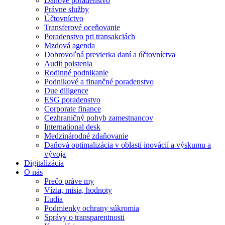
Daňové poradenstvo
Právne služby
Účtovníctvo
Transferové oceňovanie
Poradenstvo pri transakciách
Mzdová agenda
Dobrovoľná previerka daní a účtovníctva
Audit poistenia
Rodinné podnikanie
Podnikové a finančné poradenstvo
Due diligence
ESG poradenstvo
Corporate finance
Cezhraničný pohyb zamestnancov
International desk
Medzinárodné zdaňovanie
Daňová optimalizácia v oblasti inovácií a výskumu a
vývoja
Digitalizácia
O nás
Prečo práve my
Vízia, misia, hodnoty
Ľudia
Podmienky ochrany súkromia
Správy o transparentnosti