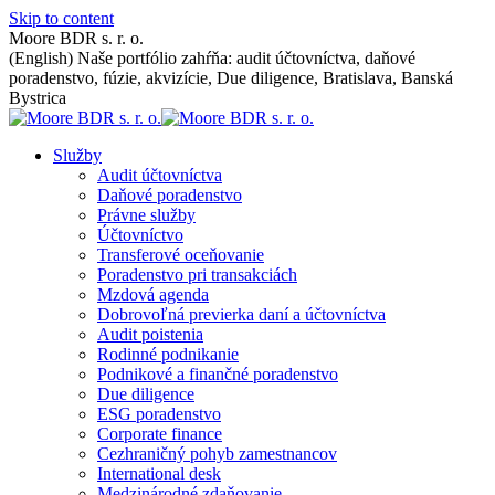
Skip to content
Moore BDR s. r. o.
(English) Naše portfólio zahŕňa: audit účtovníctva, daňové
poradenstvo, fúzie, akvizície, Due diligence, Bratislava, Banská
Bystrica
Služby
Audit účtovníctva
Daňové poradenstvo
Právne služby
Účtovníctvo
Transferové oceňovanie
Poradenstvo pri transakciách
Mzdová agenda
Dobrovoľná previerka daní a účtovníctva
Audit poistenia
Rodinné podnikanie
Podnikové a finančné poradenstvo
Due diligence
ESG poradenstvo
Corporate finance
Cezhraničný pohyb zamestnancov
International desk
Medzinárodné zdaňovanie