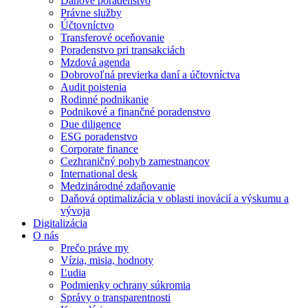
Daňové poradenstvo
Právne služby
Účtovníctvo
Transferové oceňovanie
Poradenstvo pri transakciách
Mzdová agenda
Dobrovoľná previerka daní a účtovníctva
Audit poistenia
Rodinné podnikanie
Podnikové a finančné poradenstvo
Due diligence
ESG poradenstvo
Corporate finance
Cezhraničný pohyb zamestnancov
International desk
Medzinárodné zdaňovanie
Daňová optimalizácia v oblasti inovácií a výskumu a
vývoja
Digitalizácia
O nás
Prečo práve my
Vízia, misia, hodnoty
Ľudia
Podmienky ochrany súkromia
Správy o transparentnosti