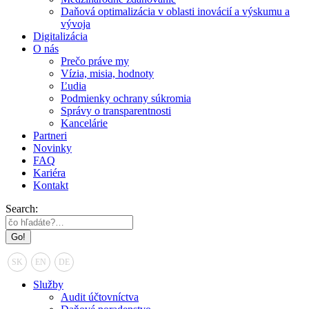
Daňová optimalizácia v oblasti inovácií a výskumu a
vývoja
Digitalizácia
O nás
Prečo práve my
Vízia, misia, hodnoty
Ľudia
Podmienky ochrany súkromia
Správy o transparentnosti
Kancelárie
Partneri
Novinky
FAQ
Kariéra
Kontakt
Search:
SK
EN
DE
Služby
Audit účtovníctva