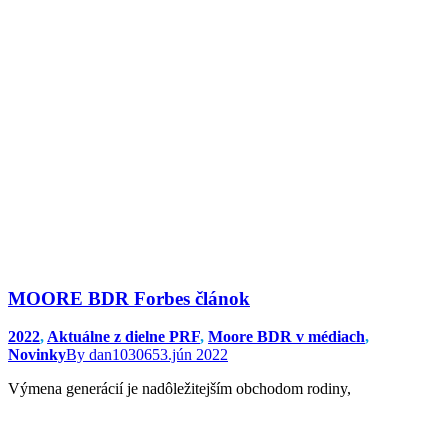
MOORE BDR Forbes článok
2022
,
Aktuálne z dielne PRF
,
Moore BDR v médiach
,
Novinky
By
dan103065
3.jún 2022
Výmena generácií je nadôležitejším obchodom rodiny,