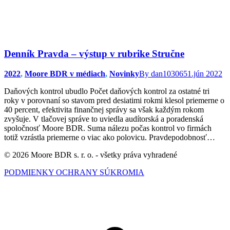
Denník Pravda – výstup v rubrike Stručne
2022
,
Moore BDR v médiach
,
Novinky
By
dan103065
1.jún 2022
Daňových kontrol ubudlo Počet daňových kontrol za ostatné tri
roky v porovnaní so stavom pred desiatimi rokmi klesol priemerne o
40 percent, efektivita finančnej správy sa však každým rokom
zvyšuje. V tlačovej správe to uviedla audítorská a poradenská
spoločnosť Moore BDR. Suma nálezu počas kontrol vo firmách
totiž vzrástla priemerne o viac ako polovicu. Pravdepodobnosť…
© 2026 Moore BDR s. r. o. - všetky práva vyhradené
PODMIENKY OCHRANY SÚKROMIA