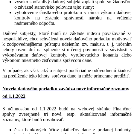
vysoko spoľahlivý daňový subjekt zaplatí spolu so žiadosťou
o záväzné stanovisko polovicu tejto sumy;
vyhotovenie čiastkového protokolu v rámci výkonu daňovej
kontroly na zistenie správnosti nároku na vrátenie
nadmerného odpočtu.
Daňové subjekty, ktoré budú na základe indexu považované za
nespoľahlivé, chce schválená novela daňového poriadku motivovať
k zodpovednejšiemu prístupu udelením tzv. malusu, t. j. určením
lehoty osem dní na splnenie si určenej povinnosti v súvislosti s
vykonávaním daňovej kontroly, vyrubovacieho konania alebo
výkonom miestneho zisťovania správcom dane.
V prípade, ak však takýto subjekt podá riadne odôvodnenú žiadosť
na predĺženie tejto lehoty, správca dane ju môže primerane predĺžiť.
Novela daňového poriadku zavádza nové informačné zoznamy
od 1.1.2022
S účinnosťou od 1.1.2022 budú na webovej stránke Finančnej
správy zverejnené tri nové, resp. aktualizované informačné
zoznamy, ktoré budú obsahovať:
čísla bankových účtov platiteľov dane z pridanej hodnoty,