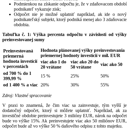
Podmienkou na získanie odpočtu je, že v zdaňovacom období
podnikateľ vykazuje zisk;
Odpočet nie je možné uplatniť napríklad, ak ide o nový
podnikateľský subjekt, ktorý podniká menej ako 3 zdaňovacie
obdobia.
Tabuľka č. 1: Výška percenta odpočtu v závislosti od výšky
preinvestovanej sumy
Hodnota plánovanej výšky preinvestovania
Preinvestovaná
priemernej hodnoty investícií v mil. EUR
priemerná
hodnota investícií
viac ako 1 do
viac ako 20 do
viac ako 50
v percentách
20 vrátane
50 vrátane
od 700 % do 1
15 %
25%
50%
399,99 %
od 1 400 % a viac
20%
30%
55%
Zdroj: Vlastné spracovanie
V praxi to znamená, že čim viac sa zainvestuje, tým vyšší je
dodatočný odpočet, ktorý si môžete uplatniť. Napríklad, ak za
investičné obdobie preinvestujete 3 milióny EUR, nárok na odpočet
bude vo výške 15%. Ak preinvestujete viac ako 50 miliónov EUR,
odpočet bude až vo výške 50 % daňového odpisu z tohto majetku.