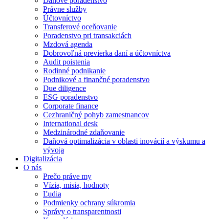
Daňové poradenstvo
Právne služby
Účtovníctvo
Transferové oceňovanie
Poradenstvo pri transakciách
Mzdová agenda
Dobrovoľná previerka daní a účtovníctva
Audit poistenia
Rodinné podnikanie
Podnikové a finančné poradenstvo
Due diligence
ESG poradenstvo
Corporate finance
Cezhraničný pohyb zamestnancov
International desk
Medzinárodné zdaňovanie
Daňová optimalizácia v oblasti inovácií a výskumu a
vývoja
Digitalizácia
O nás
Prečo práve my
Vízia, misia, hodnoty
Ľudia
Podmienky ochrany súkromia
Správy o transparentnosti