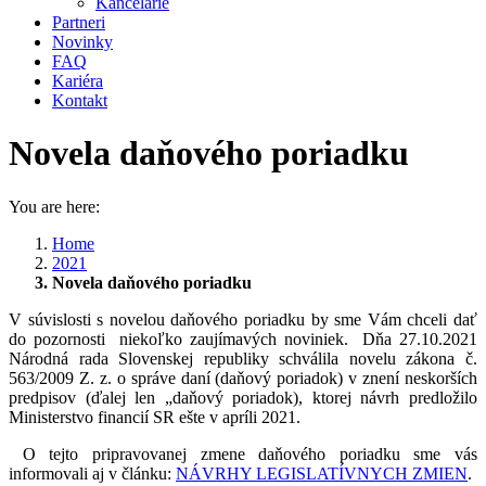
Kancelárie
Partneri
Novinky
FAQ
Kariéra
Kontakt
Novela daňového poriadku
You are here:
Home
2021
Novela daňového poriadku
V súvislosti s novelou daňového poriadku by sme Vám chceli dať
do pozornosti niekoľko zaujímavých noviniek. Dňa 27.10.2021
Národná rada Slovenskej republiky schválila novelu zákona č.
563/2009 Z. z. o správe daní (daňový poriadok) v znení neskorších
predpisov (ďalej len „daňový poriadok), ktorej návrh predložilo
Ministerstvo financií SR ešte v apríli 2021.
O tejto pripravovanej zmene daňového poriadku sme vás
informovali aj v článku:
NÁVRHY LEGISLATÍVNYCH ZMIEN
.