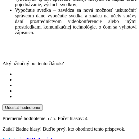
pojednávanie, výsluch svedkov;
Vypočutie svedka – zavádza sa nová možnosť uskutočniť
správcom dane vypočutie svedka a znalca na účely správy
daní prostredníctvom videokonferencie alebo inými
prostriedkami komunikačnej technológie, o čom sa vyhotoví
zápisnica.
Aký užitočný bol tento článok?
Odoslať hodnotenie
Priemerné hodnotenie
5
/ 5. Počet hlasov:
4
Zatiaľ žiadne hlasy! Buďte prvý, kto ohodnotí tento príspevok.