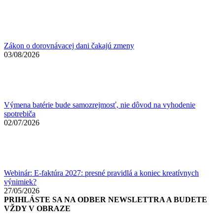
Zákon o dorovnávacej dani čakajú zmeny
03/08/2026
Výmena batérie bude samozrejmosť, nie dôvod na vyhodenie
spotrebiča
02/07/2026
Webinár: E-faktúra 2027: presné pravidlá a koniec kreatívnych
výnimiek?
27/05/2026
PRIHLÁSTE SA NA ODBER NEWSLETTRA A BUDETE
VŽDY V OBRAZE