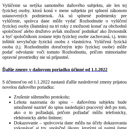
Vylúčenie sa netýka samotného daňového subjektu, ale len tej
fyzickej osoby, ktorá koná v mene subjektu pri splnení zákonom
ustanovených podmienok. Ak sú splnené podmienky pre
vylúčenie, správca dane môže vydať Rozhodnutie o vylúčení
fyzickej osoby (štatutára) na tri roky z možnosti konať za obchodnú
spoločnosť alebo družstvo avšak možnosť podnikať ako živnostník
a byť spoločníkom zostane tejto fyzickej osobe zachovaná, t.j. tento
inštitút nevylučuje fyzickú osobu z vlastníctva. Vylúčená fyzická
osoba (t.j. Rozhodnutím doručeným tejto fyzickej osobe) môže
podať odvolanie voči tomuto Rozhodnutiu, pričom mimoriadne
opravné prostriedky nie sú prípustné.
Ďalšie zmeny v daňovom poriadku účinné od 1.1.2022
S účinnosťou od 1.1.2022 nastanú ďalšie nasledovné zmeny prijatou
novelou daňového poriadku:
Zrušenie súhrnného protokolu;
Lehota nazerania do spisu – daňovému subjektu bude
umožnené nazrieť do spisu nasledujúci pracovný deň po tom,
ako o to požiadajú, pričom požiadať môžu telefonicky,
elektronicky alebo listinne;
Dokazovanie – správcovia dane môžu na účely dokazovania
vykonávať aj tzv. spoločné úkony, ktorými sú najmä ústne