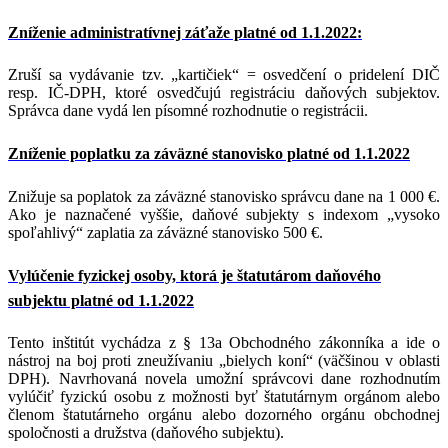
Zníženie administratívnej záťaže platné od 1.1.2022:
Zruší sa vydávanie tzv. „kartičiek“ = osvedčení o pridelení DIČ
resp. IČ-DPH, ktoré osvedčujú registráciu daňových subjektov.
Správca dane vydá len písomné rozhodnutie o registrácii.
Zníženie poplatku za záväzné stanovisko platné od 1.1.2022
Znižuje sa poplatok za záväzné stanovisko správcu dane na 1 000 €.
Ako je naznačené vyššie, daňové subjekty s indexom „vysoko
spoľahlivý“ zaplatia za záväzné stanovisko 500 €.
Vylúčenie fyzickej osoby, ktorá je štatutárom daňového
subjektu platné od 1.1.2022
Tento inštitút vychádza z § 13a Obchodného zákonníka a ide o
nástroj na boj proti zneužívaniu „bielych koní“ (väčšinou v oblasti
DPH). Navrhovaná novela umožní správcovi dane rozhodnutím
vylúčiť fyzickú osobu z možnosti byť štatutárnym orgánom alebo
členom štatutárneho orgánu alebo dozorného orgánu obchodnej
spoločnosti a družstva (daňového subjektu).