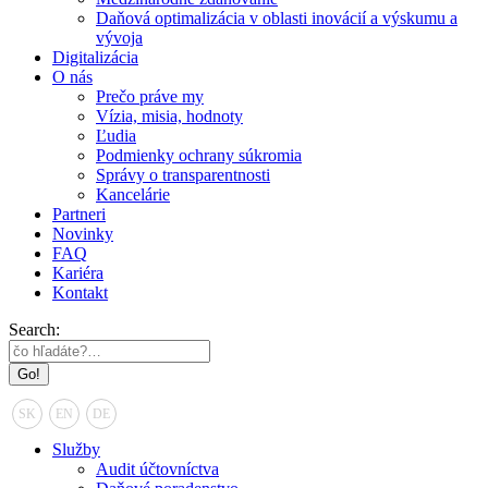
Daňová optimalizácia v oblasti inovácií a výskumu a
vývoja
Digitalizácia
O nás
Prečo práve my
Vízia, misia, hodnoty
Ľudia
Podmienky ochrany súkromia
Správy o transparentnosti
Kancelárie
Partneri
Novinky
FAQ
Kariéra
Kontakt
Search:
SK
EN
DE
Služby
Audit účtovníctva