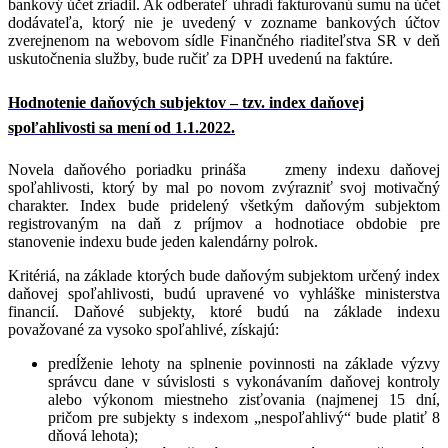
bankový účet zriadil. Ak odberateľ uhradí fakturovanú sumu na účet
dodávateľa, ktorý nie je uvedený v zozname bankových účtov
zverejnenom na webovom sídle Finančného riaditeľstva SR v deň
uskutočnenia služby, bude ručiť za DPH uvedenú na faktúre.
Hodnotenie daňových subjektov – tzv. index daňovej
spoľahlivosti sa mení od 1.1.2022.
Novela daňového poriadku prináša zmeny indexu daňovej
spoľahlivosti, ktorý by mal po novom zvýrazniť svoj motivačný
charakter. Index bude pridelený všetkým daňovým subjektom
registrovaným na daň z príjmov a hodnotiace obdobie pre
stanovenie indexu bude jeden kalendárny polrok.
Kritériá, na základe ktorých bude daňovým subjektom určený index
daňovej spoľahlivosti, budú upravené vo vyhláške ministerstva
financií. Daňové subjekty, ktoré budú na základe indexu
považované za vysoko spoľahlivé, získajú:
predĺženie lehoty na splnenie povinnosti na základe výzvy
správcu dane v súvislosti s vykonávaním daňovej kontroly
alebo výkonom miestneho zisťovania (najmenej 15 dní,
pričom pre subjekty s indexom „nespoľahlivý“ bude platiť 8
dňová lehota);