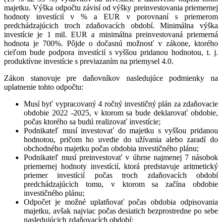
majetku. Výška odpočtu závisí od výšky preinvestovania priemernej
hodnoty investícií v % a EUR v porovnaní s priemerom
predchádzajúcich troch zdaňovacích období. Minimálna výška
investície je 1 mil. EUR a minimálna preinvestovaná priemerná
hodnota je 700%. Pôjde o dočasnú možnosť v zákone, ktorého
cieľom bude podpora investícií s vyššou pridanou hodnotou, t. j.
produktívne investície s previazaním na priemysel 4.0.
Zákon stanovuje pre daňovníkov nasledujúce podmienky na
uplatnenie tohto odpočtu:
Musí byť vypracovaný 4 ročný investičný plán za zdaňovacie
obdobie 2022 -2025, v ktorom sa bude deklarovať obdobie,
počas ktorého sa budú realizovať investície;
Podnikateľ musí investovať do majetku s vyššou pridanou
hodnotou, pričom ho uvedie do užívania alebo zaradí do
obchodného majetku počas obdobia investičného plánu;
Podnikateľ musí preinvestovať v úhrne najmenej 7 násobok
priemernej hodnoty investícií, ktorá predstavuje aritmetický
priemer investícií počas troch zdaňovacích období
predchádzajúcich tomu, v ktorom sa začína obdobie
investičného plánu;
Odpočet je možné uplatňovať počas obdobia odpisovania
majetku, avšak najviac počas desiatich bezprostredne po sebe
nasledujúcich zdaňovacích období;