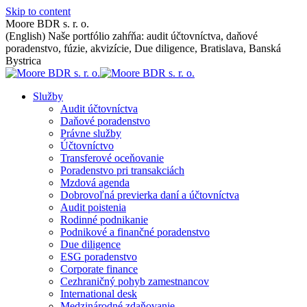
Skip to content
Moore BDR s. r. o.
(English) Naše portfólio zahŕňa: audit účtovníctva, daňové
poradenstvo, fúzie, akvizície, Due diligence, Bratislava, Banská
Bystrica
Služby
Audit účtovníctva
Daňové poradenstvo
Právne služby
Účtovníctvo
Transferové oceňovanie
Poradenstvo pri transakciách
Mzdová agenda
Dobrovoľná previerka daní a účtovníctva
Audit poistenia
Rodinné podnikanie
Podnikové a finančné poradenstvo
Due diligence
ESG poradenstvo
Corporate finance
Cezhraničný pohyb zamestnancov
International desk
Medzinárodné zdaňovanie