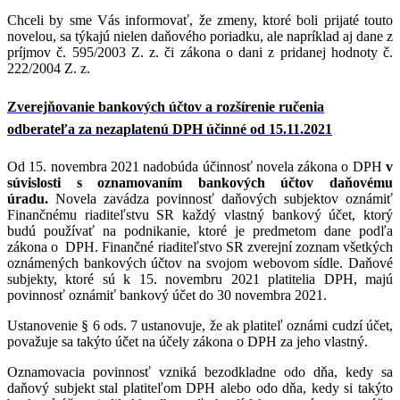
Chceli by sme Vás informovať, že zmeny, ktoré boli prijaté touto
novelou, sa týkajú nielen daňového poriadku, ale napríklad aj dane z
príjmov č. 595/2003 Z. z. či zákona o dani z pridanej hodnoty č.
222/2004 Z. z.
Zverejňovanie bankových účtov a rozšírenie ručenia
odberateľa za nezaplatenú DPH účinné od 15.11.2021
Od 15. novembra 2021 nadobúda účinnosť novela zákona o DPH
v
súvislosti s oznamovaním bankových účtov daňovému
úradu.
Novela zavádza povinnosť daňových subjektov oznámiť
Finančnému riaditeľstvu SR každý vlastný bankový účet, ktorý
budú používať na podnikanie, ktoré je predmetom dane podľa
zákona o DPH. Finančné riaditeľstvo SR zverejní zoznam všetkých
oznámených bankových účtov na svojom webovom sídle. Daňové
subjekty, ktoré sú k 15. novembru 2021 platitelia DPH, majú
povinnosť oznámiť bankový účet do 30 novembra 2021.
Ustanovenie § 6 ods. 7 ustanovuje, že ak platiteľ oznámi cudzí účet,
považuje sa takýto účet na účely zákona o DPH za jeho vlastný.
Oznamovacia povinnosť vzniká bezodkladne odo dňa, kedy sa
daňový subjekt stal platiteľom DPH alebo odo dňa, kedy si takýto