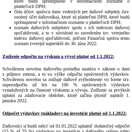
ktoré budú sprístupnené v informačnom zozname o
platiteľoch DPH;
čísla účtov správcu dane vedených pre daňové subjekty (tzv.
osobný účet daňovníka), ktoré sú platiteľmi DPH, ktoré budú
sprístupnené v informačnom zozname o platiteľoch DPH;
zoznam daňových subjektov spolu s ich indexom daňovej
spoľahlivosti, a to v súvislosti so zavedením tzv. verejného
indexu daňovej spoľahlivosti, pričom Finančná správa tento
zoznam zverejní najneskôr do 30. júna 2022.
Zníženie odpočtu na výskum a vývoj platné od 1.1.2022:
Schválenou novelou daňového poriadku nastáva v zákone o dani
z príjmov zmena, a to vo výške odpočtu oprávnených výdavkov.
Schválenou novelou sa znižuje daňové zvýhodnenie vo forme tzv.
superodpočtu už len na 100 % oprávnených výdavkov
vynaložených na činnosti výskumu a vývoja. Zníženie sa prvýkrát
uplatní za zdaňovacie obdobie, ktoré začína plynúť najskôr 1.
januára 2022.
Odpočet výdavkov (nákladov) na investície platné od 1.1.2022:
Daňovníci si budú môcť od 01.01.2022 uplatniť dodatočný odpočet
(15 % až 55 %) výdavkov na investície z daňového odpisu tohto