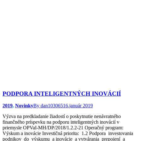
PODPORA INTELIGENTNÝCH INOVÁCIÍ
2019
,
Novinky
By
dan103065
16.január 2019
Výzva na predkladanie žiadostí o poskytnutie nenávratného
finančného príspevku na podporu inteligentných inovácií v
priemysle OPVaI-MH/DP/2018/1.2.2-21 Operačný program:
Výskum a inovácie Investičná priorita: 1.2 Podpora investovania
podnikov do výskumu a inovácie a vytvárania prepojení a