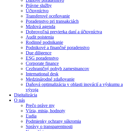
Daňové poradenstvo
Právne služby
Účtovníctvo
Transferové oceňovanie
Poradenstvo pri transakciách
Mzdová agenda
Dobrovoľná previerka daní a účtovníctva
Audit poistenia
Rodinné podnikanie
Podnikové a finančné poradenstvo
Due diligence
ESG poradenstvo
Corporate finance
Cezhraničný pohyb zamestnancov
International desk
Medzinárodné zdaňovanie
Daňová optimalizácia v oblasti inovácií a výskumu a
vývoja
Digitalizácia
O nás
Prečo práve my
Vízia, misia, hodnoty
Ľudia
Podmienky ochrany súkromia
Správy o transparentnosti