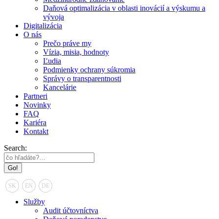
Daňová optimalizácia v oblasti inovácií a výskumu a
vývoja
Digitalizácia
O nás
Prečo práve my
Vízia, misia, hodnoty
Ľudia
Podmienky ochrany súkromia
Správy o transparentnosti
Kancelárie
Partneri
Novinky
FAQ
Kariéra
Kontakt
Search:
SK
EN
DE
Služby
Audit účtovníctva