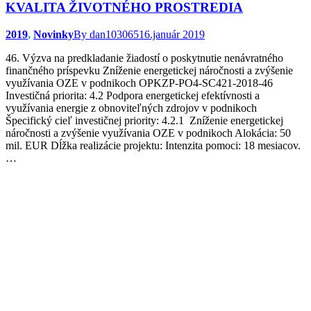
KVALITA ŽIVOTNÉHO PROSTREDIA
2019
,
Novinky
By
dan103065
16.január 2019
46. Výzva na predkladanie žiadostí o poskytnutie nenávratného
finančného príspevku Zníženie energetickej náročnosti a zvýšenie
využívania OZE v podnikoch OPKZP-PO4-SC421-2018-46
Investičná priorita: 4.2 Podpora energetickej efektívnosti a
využívania energie z obnoviteľných zdrojov v podnikoch
Špecifický cieľ investičnej priority: 4.2.1 Zníženie energetickej
náročnosti a zvýšenie využívania OZE v podnikoch Alokácia: 50
mil. EUR Dĺžka realizácie projektu: Intenzita pomoci: 18 mesiacov.
…