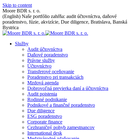
Skip to content
Moore BDR s. r. o.
(English) Naše portfólio zahŕňa: audit účtovníctva, daňové
poradenstvo, fúzie, akvizície, Due diligence, Bratislava, Banská
Bystrica
Služby
Audit účtovníctva
Daňové poradenstvo
Právne služby
Účtovníctvo
Transferové oceňovanie
Poradenstvo pri transakciách
Mzdová agenda
Dobrovoľná previerka daní a účtovníctva
Audit poistenia
Rodinné podnikanie
Podnikové a finančné poradenstvo
Due diligence
ESG poradenstvo
Corporate finance
Cezhraničný pohyb zamestnancov
International desk
Medzinárodné zdaňovanie