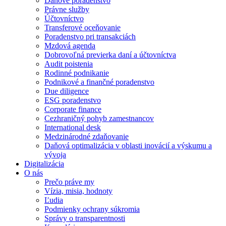
Daňové poradenstvo
Právne služby
Účtovníctvo
Transferové oceňovanie
Poradenstvo pri transakciách
Mzdová agenda
Dobrovoľná previerka daní a účtovníctva
Audit poistenia
Rodinné podnikanie
Podnikové a finančné poradenstvo
Due diligence
ESG poradenstvo
Corporate finance
Cezhraničný pohyb zamestnancov
International desk
Medzinárodné zdaňovanie
Daňová optimalizácia v oblasti inovácií a výskumu a
vývoja
Digitalizácia
O nás
Prečo práve my
Vízia, misia, hodnoty
Ľudia
Podmienky ochrany súkromia
Správy o transparentnosti