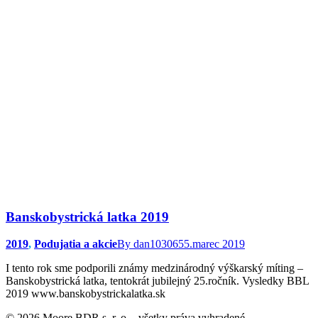
Banskobystrická latka 2019
2019
,
Podujatia a akcie
By
dan103065
5.marec 2019
I tento rok sme podporili známy medzinárodný výškarský míting –
Banskobystrická latka, tentokrát jubilejný 25.ročník. Vysledky BBL
2019 www.banskobystrickalatka.sk
© 2026 Moore BDR s. r. o. - všetky práva vyhradené