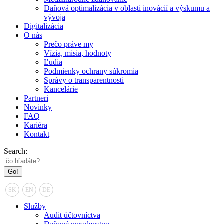
Daňová optimalizácia v oblasti inovácií a výskumu a
vývoja
Digitalizácia
O nás
Prečo práve my
Vízia, misia, hodnoty
Ľudia
Podmienky ochrany súkromia
Správy o transparentnosti
Kancelárie
Partneri
Novinky
FAQ
Kariéra
Kontakt
Search:
SK
EN
DE
Služby
Audit účtovníctva