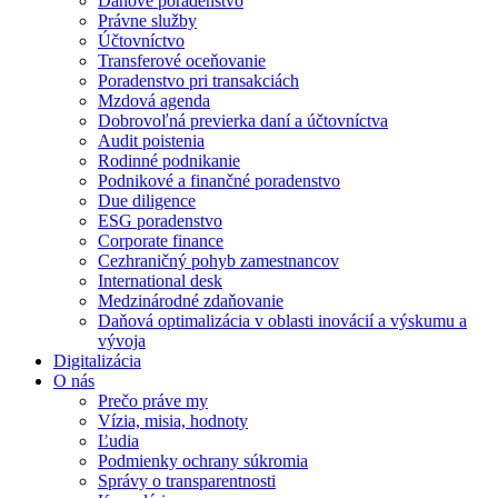
Daňové poradenstvo
Právne služby
Účtovníctvo
Transferové oceňovanie
Poradenstvo pri transakciách
Mzdová agenda
Dobrovoľná previerka daní a účtovníctva
Audit poistenia
Rodinné podnikanie
Podnikové a finančné poradenstvo
Due diligence
ESG poradenstvo
Corporate finance
Cezhraničný pohyb zamestnancov
International desk
Medzinárodné zdaňovanie
Daňová optimalizácia v oblasti inovácií a výskumu a
vývoja
Digitalizácia
O nás
Prečo práve my
Vízia, misia, hodnoty
Ľudia
Podmienky ochrany súkromia
Správy o transparentnosti