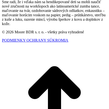
Sme radi, že i vďaka nám sa hendikepované deti sa mohli naučiť
nové zručnosti na workšopoch ako latinoamerické zumba tance,
maľovanie na tvár, ozdobovanie sádrových odliatkov, enkaustiku –
maľovanie horúcim voskom na papier, pedig – prútikárstvo, streľbu
z kuše a luku, razenie mincí, výrobu šperkov z kovu a doplnkov z
kože.
© 2026 Moore BDR s. r. o. - všetky práva vyhradené
PODMIENKY OCHRANY SÚKROMIA