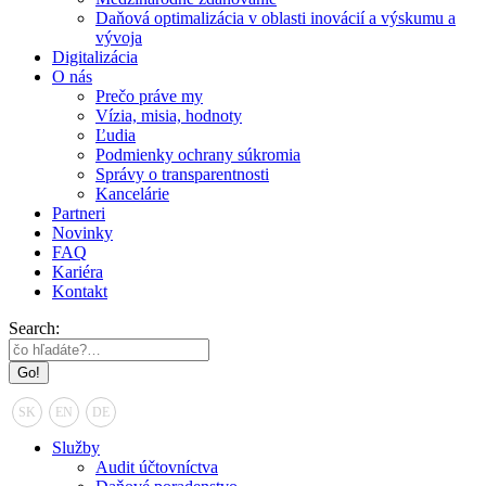
Daňová optimalizácia v oblasti inovácií a výskumu a
vývoja
Digitalizácia
O nás
Prečo práve my
Vízia, misia, hodnoty
Ľudia
Podmienky ochrany súkromia
Správy o transparentnosti
Kancelárie
Partneri
Novinky
FAQ
Kariéra
Kontakt
Search:
SK
EN
DE
Služby
Audit účtovníctva