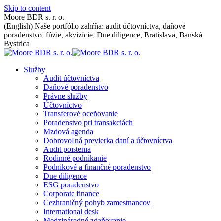
Skip to content
Moore BDR s. r. o.
(English) Naše portfólio zahŕňa: audit účtovníctva, daňové
poradenstvo, fúzie, akvizície, Due diligence, Bratislava, Banská
Bystrica
Služby
Audit účtovníctva
Daňové poradenstvo
Právne služby
Účtovníctvo
Transferové oceňovanie
Poradenstvo pri transakciách
Mzdová agenda
Dobrovoľná previerka daní a účtovníctva
Audit poistenia
Rodinné podnikanie
Podnikové a finančné poradenstvo
Due diligence
ESG poradenstvo
Corporate finance
Cezhraničný pohyb zamestnancov
International desk
Medzinárodné zdaňovanie