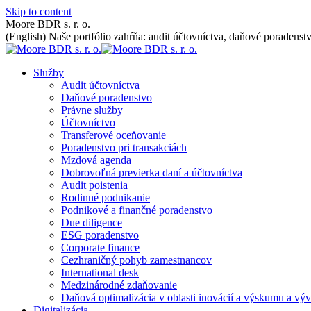
Skip to content
Moore BDR s. r. o.
(English) Naše portfólio zahŕňa: audit účtovníctva, daňové poradenstv
Služby
Audit účtovníctva
Daňové poradenstvo
Právne služby
Účtovníctvo
Transferové oceňovanie
Poradenstvo pri transakciách
Mzdová agenda
Dobrovoľná previerka daní a účtovníctva
Audit poistenia
Rodinné podnikanie
Podnikové a finančné poradenstvo
Due diligence
ESG poradenstvo
Corporate finance
Cezhraničný pohyb zamestnancov
International desk
Medzinárodné zdaňovanie
Daňová optimalizácia v oblasti inovácií a výskumu a výv
Digitalizácia