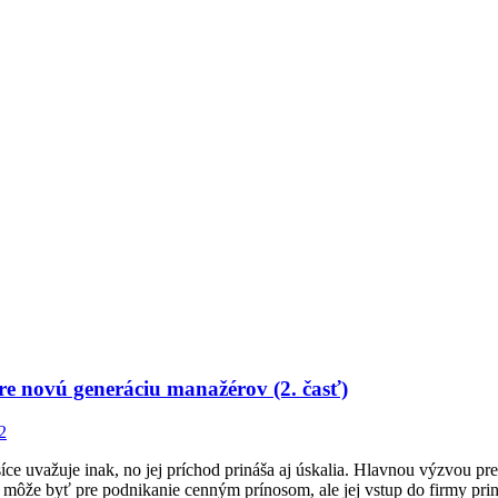
e novú generáciu manažérov (2. časť)
2
ce uvažuje inak, no jej príchod prináša aj úskalia. Hlavnou výzvou pre 
ôže byť pre podnikanie cenným prínosom, ale jej vstup do firmy prináš