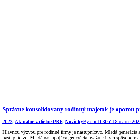
Správne konsolidovaný rodinný majetok je oporou pr
2022
,
Aktuálne z dielne PRF
,
Novinky
By
dan103065
18.marec 202
Hlavnou výzvou pre rodinné firmy je nástupníctvo. Mladá generácia sí
nástupníctvo. Mladá nastupujúca generácia uvažuje iným spôsobom a m