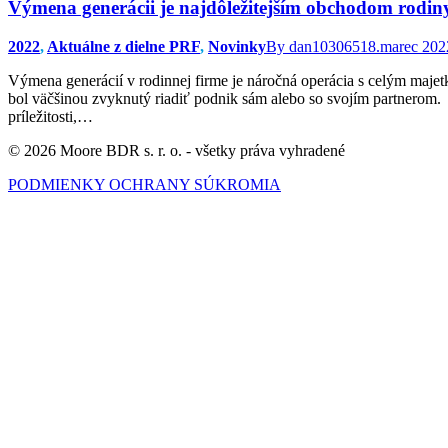
Výmena generácii je najdôležitejším obchodom rodiny
2022
,
Aktuálne z dielne PRF
,
Novinky
By
dan103065
18.marec 202
Výmena generácií v rodinnej firme je náročná operácia s celým maje
bol väčšinou zvyknutý riadiť podnik sám alebo so svojím partnerom. 
príležitosti,…
© 2026 Moore BDR s. r. o. - všetky práva vyhradené
PODMIENKY OCHRANY SÚKROMIA