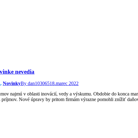
ovinke nevedia
a
,
Novinky
By
dan103065
18.marec 2022
jmov najmú v oblasti inovácií, vedy a výskumu. Obdobie do konca marc
z príjmov. Nové úpravy by pritom firmám výrazne pomohli znížiť daňov