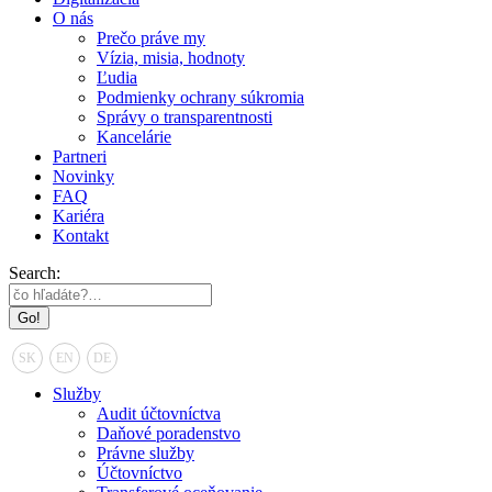
O nás
Prečo práve my
Vízia, misia, hodnoty
Ľudia
Podmienky ochrany súkromia
Správy o transparentnosti
Kancelárie
Partneri
Novinky
FAQ
Kariéra
Kontakt
Search:
SK
EN
DE
Služby
Audit účtovníctva
Daňové poradenstvo
Právne služby
Účtovníctvo