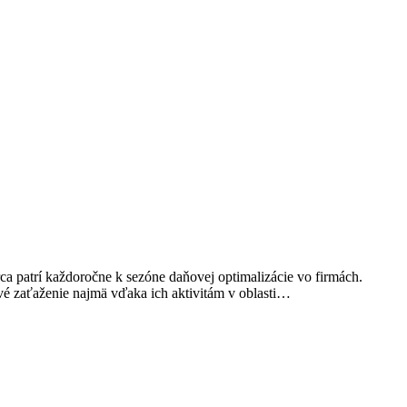
a patrí každoročne k sezóne daňovej optimalizácie vo firmách.
é zaťaženie najmä vďaka ich aktivitám v oblasti…