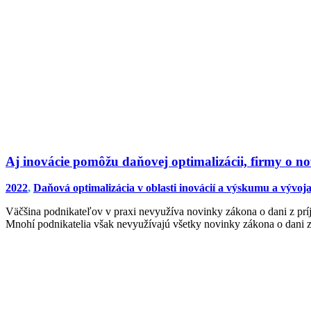
Aj inovácie pomôžu daňovej optimalizácii, firmy o n
2022
,
Daňová optimalizácia v oblasti inovácií a výskumu a vývoj
Väčšina podnikateľov v praxi nevyužíva novinky zákona o dani z prí
Mnohí podnikatelia však nevyužívajú všetky novinky zákona o dani 