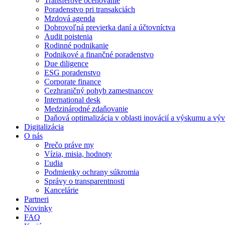
Transferové oceňovanie
Poradenstvo pri transakciách
Mzdová agenda
Dobrovoľná previerka daní a účtovníctva
Audit poistenia
Rodinné podnikanie
Podnikové a finančné poradenstvo
Due diligence
ESG poradenstvo
Corporate finance
Cezhraničný pohyb zamestnancov
International desk
Medzinárodné zdaňovanie
Daňová optimalizácia v oblasti inovácií a výskumu a výv
Digitalizácia
O nás
Prečo práve my
Vízia, misia, hodnoty
Ľudia
Podmienky ochrany súkromia
Správy o transparentnosti
Kancelárie
Partneri
Novinky
FAQ