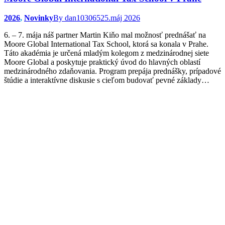
2026
,
Novinky
By
dan103065
25.máj 2026
6. – 7. mája náš partner Martin Kiňo mal možnosť prednášať na
Moore Global International Tax School, ktorá sa konala v Prahe.
Táto akadémia je určená mladým kolegom z medzinárodnej siete
Moore Global a poskytuje praktický úvod do hlavných oblastí
medzinárodného zdaňovania. Program prepája prednášky, prípadové
štúdie a interaktívne diskusie s cieľom budovať pevné základy…