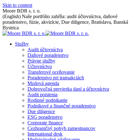
Skip to content
Moore BDR s. r. o.
(English) Naše portfólio zahŕňa: audit účtovníctva, daňové
poradenstvo, fúzie, akvizície, Due diligence, Bratislava, Banská
Bystrica
Služby
Audit účtovníctva
Daňové poradenstvo
Právne služby
Účtovníctvo
Transferové oceňovanie
Poradenstvo pri transakciách
Mzdová agenda
Dobrovoľná previerka daní a účtovníctva
Audit poistenia
Rodinné podnikanie
Podnikové a finančné poradenstvo
Due diligence
ESG poradenstvo
Corporate finance
Cezhraničný pohyb zamestnancov
International desk
Medzinárodné zdaňovanie