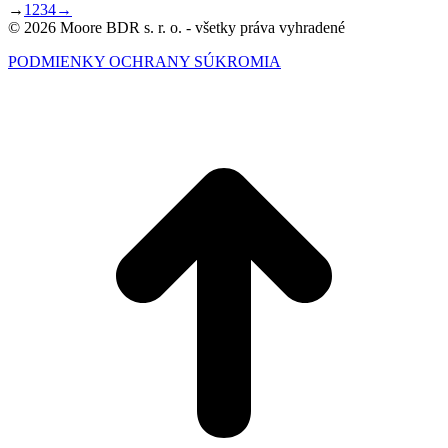
→
1
2
3
4
→
© 2026 Moore BDR s. r. o. - všetky práva vyhradené
PODMIENKY OCHRANY SÚKROMIA