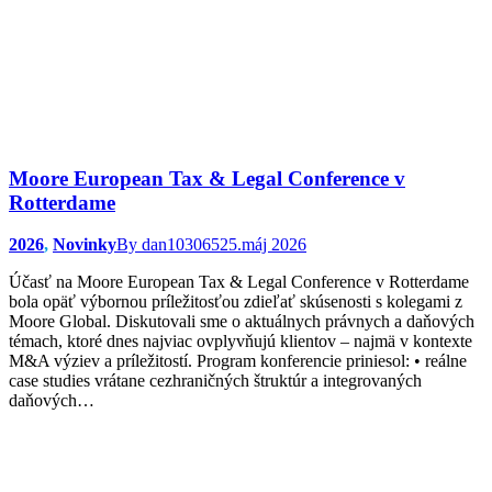
Moore European Tax & Legal Conference v
Rotterdame
2026
,
Novinky
By
dan103065
25.máj 2026
Účasť na Moore European Tax & Legal Conference v Rotterdame
bola opäť výbornou príležitosťou zdieľať skúsenosti s kolegami z
Moore Global. Diskutovali sme o aktuálnych právnych a daňových
témach, ktoré dnes najviac ovplyvňujú klientov – najmä v kontexte
M&A výziev a príležitostí. Program konferencie priniesol: • reálne
case studies vrátane cezhraničných štruktúr a integrovaných
daňových…