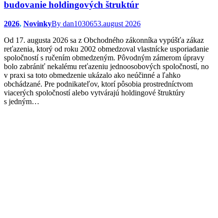
budovanie holdingových štruktúr
2026
,
Novinky
By
dan103065
3.august 2026
Od 17. augusta 2026 sa z Obchodného zákonníka vypúšťa zákaz
reťazenia, ktorý od roku 2002 obmedzoval vlastnícke usporiadanie
spoločností s ručením obmedzeným. Pôvodným zámerom úpravy
bolo zabrániť nekalému reťazeniu jednoosobových spoločností, no
v praxi sa toto obmedzenie ukázalo ako neúčinné a ľahko
obchádzané. Pre podnikateľov, ktorí pôsobia prostredníctvom
viacerých spoločností alebo vytvárajú holdingové štruktúry
s jedným…