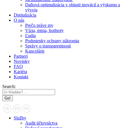
Daňová optimalizácia v oblasti inovácií a výskumu a
vývoja
Digitalizácia
O nás
Prečo práve my
Vízia, misia, hodnoty
Ľudia
Podmienky ochrany súkromia
Správy o transparentnosti
Kancelárie
Partneri
Novinky
FAQ
Kariéra
Kontakt
Search:
SK
EN
DE
Služby
Audit účtovníctva