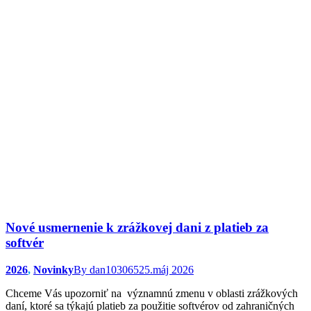
Nové usmernenie k zrážkovej dani z platieb za
softvér
2026
,
Novinky
By
dan103065
25.máj 2026
Chceme Vás upozorniť na významnú zmenu v oblasti zrážkových
daní, ktoré sa týkajú platieb za použitie softvérov od zahraničných