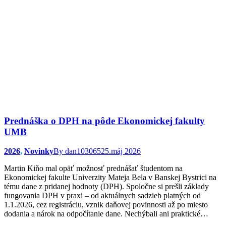
Prednáška o DPH na pôde Ekonomickej fakulty
UMB
2026
,
Novinky
By
dan103065
25.máj 2026
Martin Kiňo mal opäť možnosť prednášať študentom na
Ekonomickej fakulte Univerzity Mateja Bela v Banskej Bystrici na
tému dane z pridanej hodnoty (DPH). Spoločne si prešli základy
fungovania DPH v praxi – od aktuálnych sadzieb platných od
1.1.2026, cez registráciu, vznik daňovej povinnosti až po miesto
dodania a nárok na odpočítanie dane. Nechýbali ani praktické…