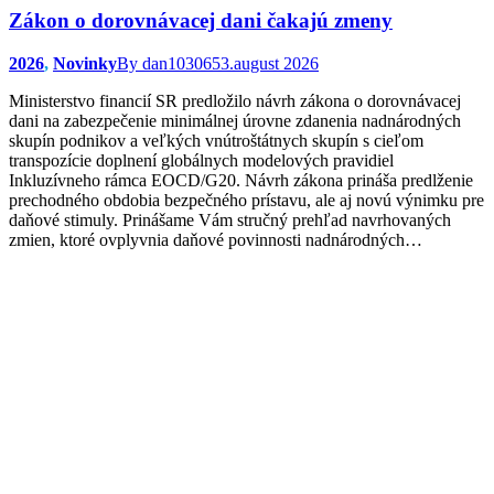
Zákon o dorovnávacej dani čakajú zmeny
2026
,
Novinky
By
dan103065
3.august 2026
Ministerstvo financií SR predložilo návrh zákona o dorovnávacej
dani na zabezpečenie minimálnej úrovne zdanenia nadnárodných
skupín podnikov a veľkých vnútroštátnych skupín s cieľom
transpozície doplnení globálnych modelových pravidiel
Inkluzívneho rámca EOCD/G20. Návrh zákona prináša predlženie
prechodného obdobia bezpečného prístavu, ale aj novú výnimku pre
daňové stimuly. Prinášame Vám stručný prehľad navrhovaných
zmien, ktoré ovplyvnia daňové povinnosti nadnárodných…