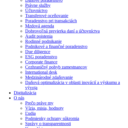
Daňové poradenstvo
Právne služby
Účtovníctvo
Transferové oceňovanie
Poradenstvo pri transakciách
Mzdová agenda
Dobrovoľná previerka daní a účtovníctva
Audit poistenia
Rodinné podnikanie
Podnikové a finančné poradenstvo
Due diligence
ESG poradenstvo
Corporate finance
Cezhraničný pohyb zamestnancov
International desk
Medzinárodné zdaňovanie
Daňová optimalizácia v oblasti inovácií a výskumu a
vývoja
Digitalizácia
O nás
Prečo práve my
Vízia, misia, hodnoty
Ľudia
Podmienky ochrany súkromia
Správy o transparentnosti