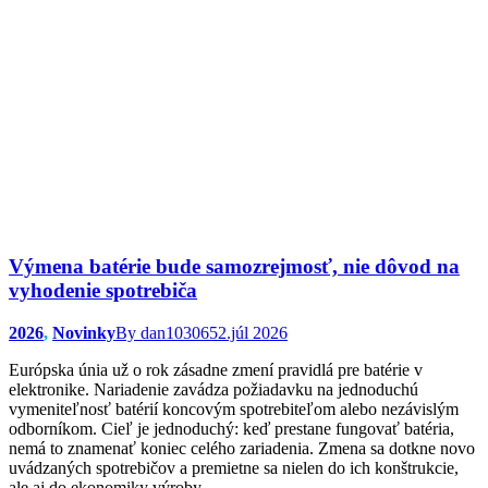
Výmena batérie bude samozrejmosť, nie dôvod na
vyhodenie spotrebiča
2026
,
Novinky
By
dan103065
2.júl 2026
Európska únia už o rok zásadne zmení pravidlá pre batérie v
elektronike. Nariadenie zavádza požiadavku na jednoduchú
vymeniteľnosť batérií koncovým spotrebiteľom alebo nezávislým
odborníkom. Cieľ je jednoduchý: keď prestane fungovať batéria,
nemá to znamenať koniec celého zariadenia. Zmena sa dotkne novo
uvádzaných spotrebičov a premietne sa nielen do ich konštrukcie,
ale aj do ekonomiky výroby.…