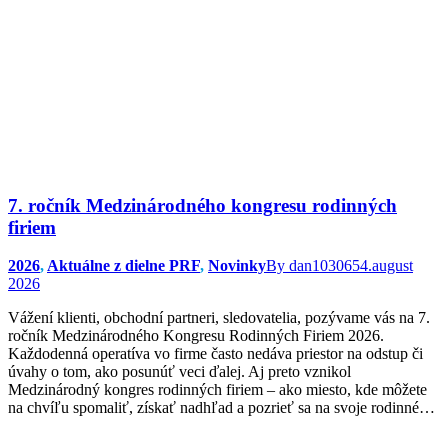
7. ročník Medzinárodného kongresu rodinných
firiem
2026
,
Aktuálne z dielne PRF
,
Novinky
By
dan103065
4.august
2026
Vážení klienti, obchodní partneri, sledovatelia, pozývame vás na 7.
ročník Medzinárodného Kongresu Rodinných Firiem 2026.
Každodenná operatíva vo firme často nedáva priestor na odstup či
úvahy o tom, ako posunúť veci ďalej. Aj preto vznikol
Medzinárodný kongres rodinných firiem – ako miesto, kde môžete
na chvíľu spomaliť, získať nadhľad a pozrieť sa na svoje rodinné…