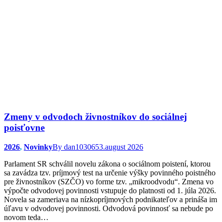
Zmeny v odvodoch živnostníkov do sociálnej
poisťovne
2026
,
Novinky
By
dan103065
3.august 2026
Parlament SR schválil novelu zákona o sociálnom poistení, ktorou
sa zavádza tzv. príjmový test na určenie výšky povinného poistného
pre živnostníkov (SZČO) vo forme tzv. „mikroodvodu“. Zmena vo
výpočte odvodovej povinnosti vstupuje do platnosti od 1. júla 2026.
Novela sa zameriava na nízkopríjmových podnikateľov a prináša im
úľavu v odvodovej povinnosti. Odvodová povinnosť sa nebude po
novom teda…