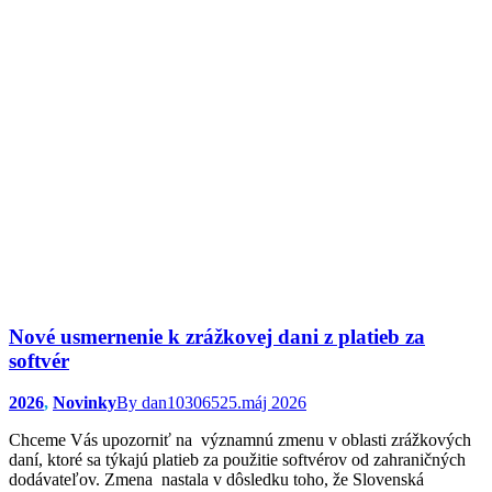
Nové usmernenie k zrážkovej dani z platieb za
softvér
2026
,
Novinky
By
dan103065
25.máj 2026
Chceme Vás upozorniť na významnú zmenu v oblasti zrážkových
daní, ktoré sa týkajú platieb za použitie softvérov od zahraničných
dodávateľov. Zmena nastala v dôsledku toho, že Slovenská