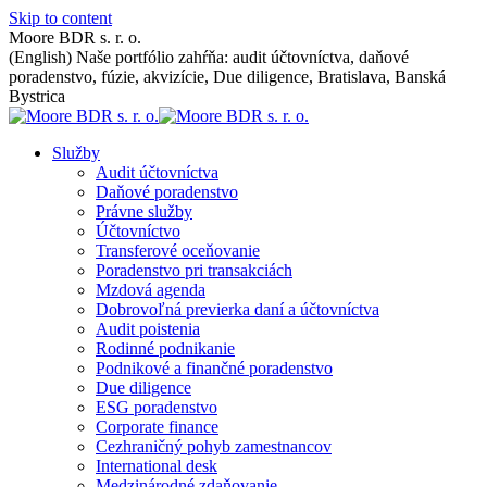
Skip to content
Moore BDR s. r. o.
(English) Naše portfólio zahŕňa: audit účtovníctva, daňové
poradenstvo, fúzie, akvizície, Due diligence, Bratislava, Banská
Bystrica
Služby
Audit účtovníctva
Daňové poradenstvo
Právne služby
Účtovníctvo
Transferové oceňovanie
Poradenstvo pri transakciách
Mzdová agenda
Dobrovoľná previerka daní a účtovníctva
Audit poistenia
Rodinné podnikanie
Podnikové a finančné poradenstvo
Due diligence
ESG poradenstvo
Corporate finance
Cezhraničný pohyb zamestnancov
International desk
Medzinárodné zdaňovanie