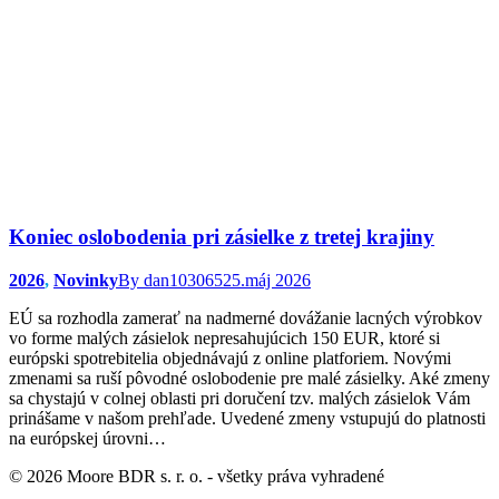
Koniec oslobodenia pri zásielke z tretej krajiny
2026
,
Novinky
By
dan103065
25.máj 2026
EÚ sa rozhodla zamerať na nadmerné dovážanie lacných výrobkov
vo forme malých zásielok nepresahujúcich 150 EUR, ktoré si
európski spotrebitelia objednávajú z online platforiem. Novými
zmenami sa ruší pôvodné oslobodenie pre malé zásielky. Aké zmeny
sa chystajú v colnej oblasti pri doručení tzv. malých zásielok Vám
prinášame v našom prehľade. Uvedené zmeny vstupujú do platnosti
na európskej úrovni…
© 2026 Moore BDR s. r. o. - všetky práva vyhradené