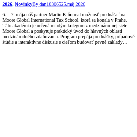
2026
,
Novinky
By
dan103065
25.máj 2026
6. – 7. mája náš partner Martin Kiňo mal možnosť prednášať na
Moore Global International Tax School, ktorá sa konala v Prahe.
Táto akadémia je určená mladým kolegom z medzinárodnej siete
Moore Global a poskytuje praktický úvod do hlavných oblastí
medzinárodného zdaňovania. Program prepája prednášky, prípadové
štúdie a interaktívne diskusie s cieľom budovať pevné základy…