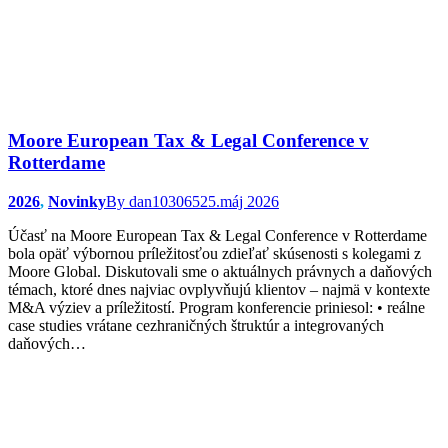
Moore European Tax & Legal Conference v
Rotterdame
2026
,
Novinky
By
dan103065
25.máj 2026
Účasť na Moore European Tax & Legal Conference v Rotterdame
bola opäť výbornou príležitosťou zdieľať skúsenosti s kolegami z
Moore Global. Diskutovali sme o aktuálnych právnych a daňových
témach, ktoré dnes najviac ovplyvňujú klientov – najmä v kontexte
M&A výziev a príležitostí. Program konferencie priniesol: • reálne
case studies vrátane cezhraničných štruktúr a integrovaných
daňových…