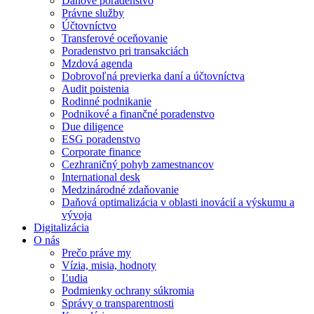
Daňové poradenstvo
Právne služby
Účtovníctvo
Transferové oceňovanie
Poradenstvo pri transakciách
Mzdová agenda
Dobrovoľná previerka daní a účtovníctva
Audit poistenia
Rodinné podnikanie
Podnikové a finančné poradenstvo
Due diligence
ESG poradenstvo
Corporate finance
Cezhraničný pohyb zamestnancov
International desk
Medzinárodné zdaňovanie
Daňová optimalizácia v oblasti inovácií a výskumu a
vývoja
Digitalizácia
O nás
Prečo práve my
Vízia, misia, hodnoty
Ľudia
Podmienky ochrany súkromia
Správy o transparentnosti