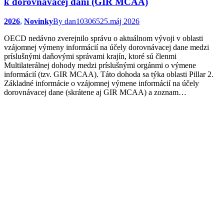
k dorovnávacej dani (GIR MCAA)
2026
,
Novinky
By
dan103065
25.máj 2026
OECD nedávno zverejnilo správu o aktuálnom vývoji v oblasti
vzájomnej výmeny informácií na účely dorovnávacej dane medzi
príslušnými daňovými správami krajín, ktoré sú členmi
Multilaterálnej dohody medzi príslušnými orgánmi o výmene
informácií (tzv. GIR MCAA). Táto dohoda sa týka oblasti Pillar 2.
Základné informácie o vzájomnej výmene informácií na účely
dorovnávacej dane (skrátene aj GIR MCAA) a zoznam…