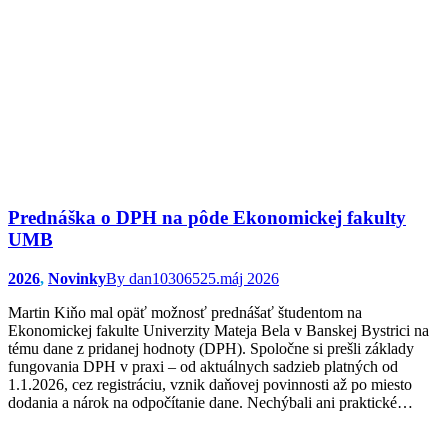
Prednáška o DPH na pôde Ekonomickej fakulty
UMB
2026
,
Novinky
By
dan103065
25.máj 2026
Martin Kiňo mal opäť možnosť prednášať študentom na
Ekonomickej fakulte Univerzity Mateja Bela v Banskej Bystrici na
tému dane z pridanej hodnoty (DPH). Spoločne si prešli základy
fungovania DPH v praxi – od aktuálnych sadzieb platných od
1.1.2026, cez registráciu, vznik daňovej povinnosti až po miesto
dodania a nárok na odpočítanie dane. Nechýbali ani praktické…