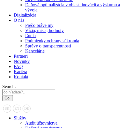
Daňová optimalizácia v oblasti inovácií a výskumu a
vývoja
Digitalizácia
O nás
Prečo práve my
Vízia, misia, hodnoty
Ľudia
Podmienky ochrany súkromia
Správy o transparentnosti
Kancelárie
Partneri
Novinky
FAQ
Kariéra
Kontakt
Search:
SK
EN
DE
Služby
Audit účtovníctva