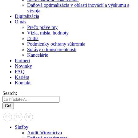
Daňová optimalizácia v oblasti inovácií a výskumu a
vývoja
Digitalizácia
O nás
Prečo práve my
Vízia, misia, hodnoty
Ľudia
Podmienky ochrany súkromia
Správy o transparentnosti
Kancelárie
Partneri
Novinky
FAQ
Kariéra
Kontakt
Search:
SK
EN
DE
Služby
Audit účtovníctva