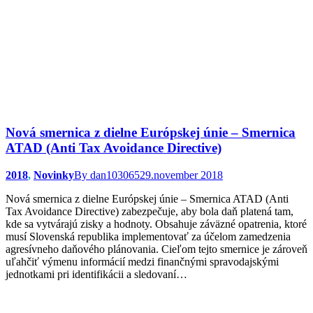
Nová smernica z dielne Európskej únie – Smernica
ATAD (Anti Tax Avoidance Directive)
2018
,
Novinky
By
dan103065
29.november 2018
Nová smernica z dielne Európskej únie – Smernica ATAD (Anti
Tax Avoidance Directive) zabezpečuje, aby bola daň platená tam,
kde sa vytvárajú zisky a hodnoty. Obsahuje záväzné opatrenia, ktoré
musí Slovenská republika implementovať za účelom zamedzenia
agresívneho daňového plánovania. Cieľom tejto smernice je zároveň
uľahčiť výmenu informácií medzi finančnými spravodajskými
jednotkami pri identifikácii a sledovaní…