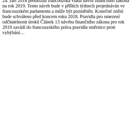
24. září 2018 předložila francouzská vláda návrh finančního zákona
na rok 2019. Tento návrh bude v příštích týdnech projednáván ve
francouzském parlamentu a může být pozměněn. Konečné znění
bude schváleno před koncem roku 2018. Pravidla pro omezení
odčitatelnosti úroků Článek 13 návrhu finančního zákona pro rok
2019 zavádí do francouzského práva pravidla směrnice proti
vyhýbání…