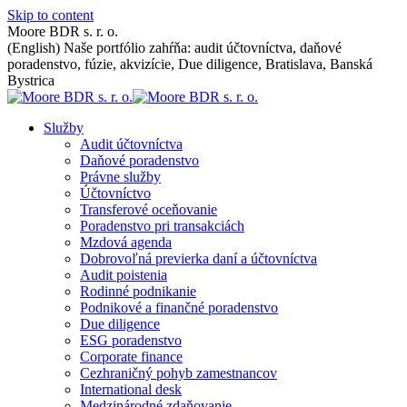
Skip to content
Moore BDR s. r. o.
(English) Naše portfólio zahŕňa: audit účtovníctva, daňové
poradenstvo, fúzie, akvizície, Due diligence, Bratislava, Banská
Bystrica
Služby
Audit účtovníctva
Daňové poradenstvo
Právne služby
Účtovníctvo
Transferové oceňovanie
Poradenstvo pri transakciách
Mzdová agenda
Dobrovoľná previerka daní a účtovníctva
Audit poistenia
Rodinné podnikanie
Podnikové a finančné poradenstvo
Due diligence
ESG poradenstvo
Corporate finance
Cezhraničný pohyb zamestnancov
International desk
Medzinárodné zdaňovanie