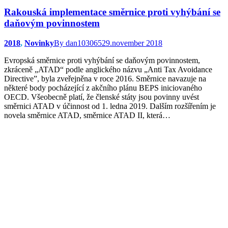
Rakouská implementace směrnice proti vyhýbání se
daňovým povinnostem
2018
,
Novinky
By
dan103065
29.november 2018
Evropská směrnice proti vyhýbání se daňovým povinnostem,
zkráceně „ATAD“ podle anglického názvu „Anti Tax Avoidance
Directive”, byla zveřejněna v roce 2016. Směrnice navazuje na
některé body pocházející z akčního plánu BEPS iniciovaného
OECD. Všeobecně platí, že členské státy jsou povinny uvést
směrnici ATAD v účinnost od 1. ledna 2019. Dalším rozšířením je
novela směrnice ATAD, směrnice ATAD II, která…