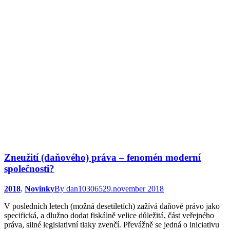
Zneužití (daňového) práva – fenomén moderní
společnosti?
2018
,
Novinky
By
dan103065
29.november 2018
V posledních letech (možná desetiletích) zažívá daňové právo jako
specifická, a dlužno dodat fiskálně velice důležitá, část veřejného
práva, silné legislativní tlaky zvenčí. Převážně se jedná o iniciativu