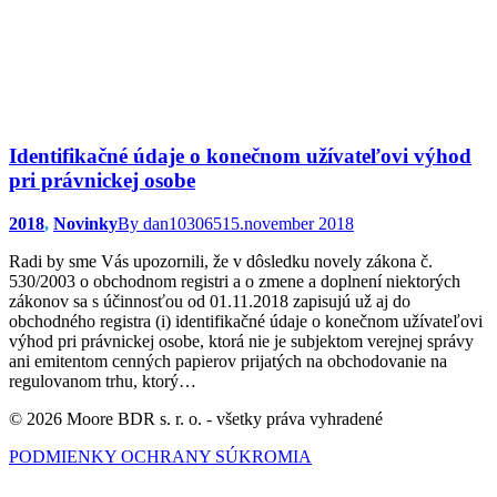
Identifikačné údaje o konečnom užívateľovi výhod
pri právnickej osobe
2018
,
Novinky
By
dan103065
15.november 2018
Radi by sme Vás upozornili, že v dôsledku novely zákona č.
530/2003 o obchodnom registri a o zmene a doplnení niektorých
zákonov sa s účinnosťou od 01.11.2018 zapisujú už aj do
obchodného registra (i) identifikačné údaje o konečnom užívateľovi
výhod pri právnickej osobe, ktorá nie je subjektom verejnej správy
ani emitentom cenných papierov prijatých na obchodovanie na
regulovanom trhu, ktorý…
© 2026 Moore BDR s. r. o. - všetky práva vyhradené
PODMIENKY OCHRANY SÚKROMIA