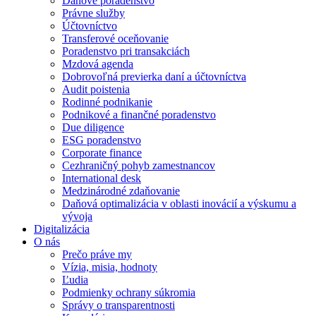
Daňové poradenstvo
Právne služby
Účtovníctvo
Transferové oceňovanie
Poradenstvo pri transakciách
Mzdová agenda
Dobrovoľná previerka daní a účtovníctva
Audit poistenia
Rodinné podnikanie
Podnikové a finančné poradenstvo
Due diligence
ESG poradenstvo
Corporate finance
Cezhraničný pohyb zamestnancov
International desk
Medzinárodné zdaňovanie
Daňová optimalizácia v oblasti inovácií a výskumu a
vývoja
Digitalizácia
O nás
Prečo práve my
Vízia, misia, hodnoty
Ľudia
Podmienky ochrany súkromia
Správy o transparentnosti